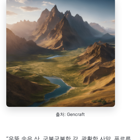
출처: Gencraft
“우뚝 솟은 산, 구불구불한 강, 광활한 사막, 푸르른