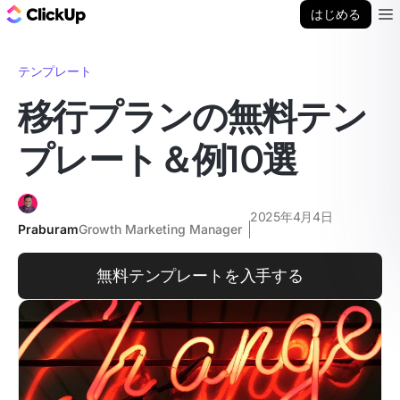
ClickUp ブログ
はじめる
Ope
テンプレート
移行プランの無料テン
プレート＆例10選
2025年4月4日
Praburam
Growth Marketing Manager
無料テンプレートを入手する