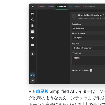
Via
簡易版
Simplified AIライタ
グ投稿のような長文コンテンツまで作成
トーンと言語にまたがる50以上のテン