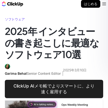
ClickUp ブログ
はじめる
Ope
ソフトウェア
2025年 インタビュー
の書き起こしに最適な
ソフトウェア10選
2025年3月10日
Garima Behal
Senior Content Editor
ClickUp AIメモ帳でよりスマートに、より
速く雇用する