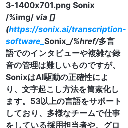
3-1400x701.png
Sonix
/%img/
via
[]
(
https://sonix.ai/transcription-
software_
Sonix_
/%href/
多言
語でのインタビューや複雑な録
音の管理は難しいものですが、
SonixはAI駆動の正確性によ
り、文字起こし方法を簡素化し
ます。53以上の言語をサポート
しており、多様なチームで仕事
をしている採用担当者や、グロ