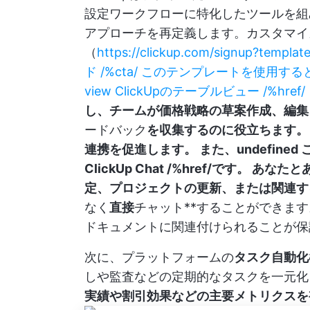
設定ワークフローに特化したツールを組
アプローチを再定義します。カスタマイ
（
https://clickup.com/signup?
ド /%cta/ このテンプレートを使用すると、/href/
view ClickUpのテーブルビュー /%hre
し、チームが価格戦略の草案作成、編集、
ードバック
を収集するのに役立ちます。
連携を促進します。 また、
undefined
ClickUp Chat /%href/です
定、プロジェクトの更新、または関連す
なく
直接
チャット**することができま
ドキュメントに関連付けられることが保
次に、プラットフォームの
タスク自動化
しや監査などの定期的なタスクを一元化
実績や割引効果などの主要メトリクスを