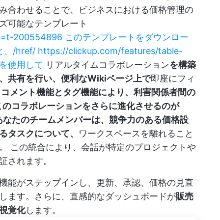
み合わせることで、ビジネスにおける価格管理の
ズ可能なテンプレート
template=t-200554896 このテンプレートをダウンロー
 https://clickup.com/features/table-
f/ を使用して
リアルタイムコラボレーション
を構築
共有を行い、便利なWikiページ上で
即座にフィ
 コメント機能とタグ機能により、利害関係者間の
このコラボレーションをさらに進化させるのが
。 あなたとあなたのチームメンバーは、競争力のある価格設
るタスクについて、
ワークスペースを離れること
す。 この統合により、会話が特定のプロジェクトや
証されます。
機能がステップインし、更新、承認、価格の見直
します。さらに、直感的なダッシュボードが
販売
視覚化
します。