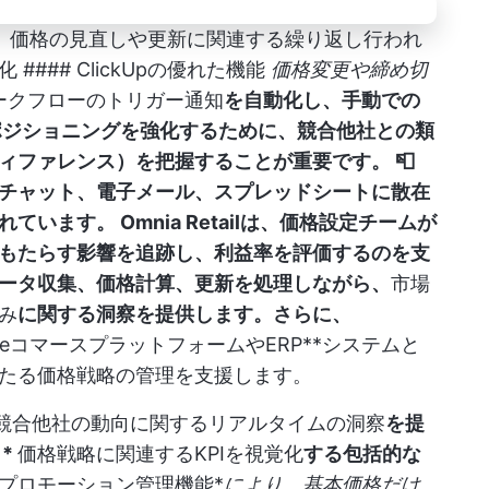
して、価格の見直しや更新に関連する繰り返し行われ
### ClickUpの優れた機能
価格変更や締め切
ークフローのトリガー通知
を自動化し、手動での
ポジショニングを強化するために、競合他社との類
ィファレンス）を把握することが重要です。
📮
、チャット、電子メール、スプレッドシートに散在
れています。
Omnia Retailは、価格設定チームが
もたらす影響を追跡し、利益率を評価するのを支
ータ収集、価格計算、更新を処理しながら、
市場
み
に関する洞察を提供します。さらに、
eコマースプラットフォームやERP**システムと
たる価格戦略の管理を支援します。
競合他社の動向に関するリアルタイムの洞察
を提
*
価格戦略に関連するKPIを視覚化
する包括的な
プロモーション管理機能*
により、基本価格だけ