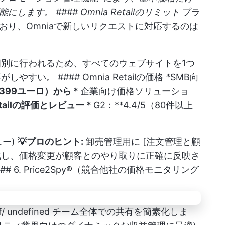
す。 #### Omnia Retailのリミット
プラ
おり、Omniaで新しいリクエストに対応するのは
別に行われるため、すべてのウェブサイトを1つ
すい。 #### Omnia Retailの価格
*
SMB向
399ユーロ）から *
企業向け価格ソリューショ
etailの評価とレビュー *
G2：**4.4/5（80件以上
ュー)
💡プロのヒント:
卸売管理用に [注文管理と顧
化し、価格変更が顧客とのやり取りに正確に反映さ
 6. Price2Spy®（競合他社の価格モニタリング
）
f/
undefined
チーム全体での共有を簡素化しま