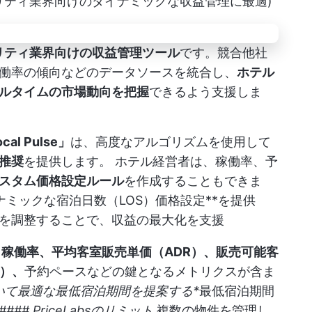
 (ホスピタリティ業界向けのダイナミックな収益管理に最適)
リティ業界向けの収益管理ツール
です。競合他社
働率の傾向などのデータソースを統合し、
ホテル
ルタイムの市場動向を把握
できるよう支援しま
cal Pulse」
は、高度なアルゴリズムを使用して
推奨
を提供します。 ホテル経営者は、稼働率、予
スタム価格設定ルール
を作成することもできま
ナミックな宿泊日数（LOS）価格設定**を提供
を調整することで、収益の最大化を支援
、
稼働率、平均客室販売単価（ADR）、販売可能客
R）、
予約ペースなどの鍵となるメトリクスが含ま
いて最適な最低宿泊期間を提案する*
最低宿泊期間
## PriceLabsのリミット
複数の物件を管理し