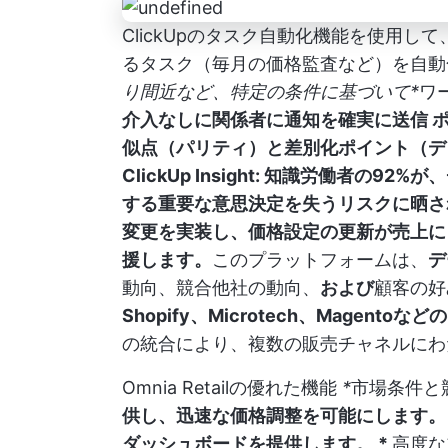
ClickUpのタスク自動化機能を使用
るタスク（毎月の価格監査など）を自動化 #
り間近など、特定の条件に基づいて*
ワ
介入なしに関係者に通知を確実に送信
似点（パリティ）と差別化ポイント（デ
ClickUp Insight:
知識労働者の92%が
する重要な意思決定を失うリスクに晒さ
変更を実装し、価格設定の更新が売上に
援します。
このプラットフォームは、
デ
動向、競合他社の動向、
および
顧客の好
Shopify、Microtech、Magentoなどの
の統合により、複数の販売チャネルにわ
Omnia Retailの優れた機能
*
市場条件と
供し、迅速な価格調整を可能にします。 
ダッシュボードを提供します。 *
高度な