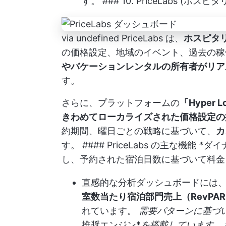
す。 ### 10. PriceLabs
via
undefined
PriceLabs は、
ホスピタ
の価格設定、地域のイベント、過去の稼
やバケーションレンタルの所有者がリア
す。
さらに、プラットフォームの
「Hyper Lo
きわめてローカライズされた価格設定の
約期間、曜日ごとの戦略に基づいて、
カ
す。 #### PriceLabs の主な機能
*
ダイ
し、予約された宿泊日数に基づいて料金
直感的な分析ダッシュボードには
室数当たり宿泊部門売上（RevPA
れています。
需要パターンに基づ
推奨エンジン*
を搭載しています。 ##