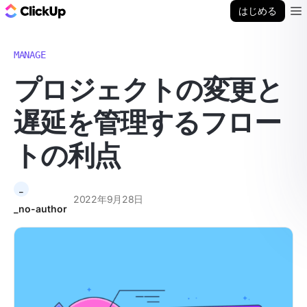
ClickUp ブログ
はじめる
Ope
MANAGE
プロジェクトの変更と
遅延を管理するフロー
トの利点
_
2022年9月28日
_no-author