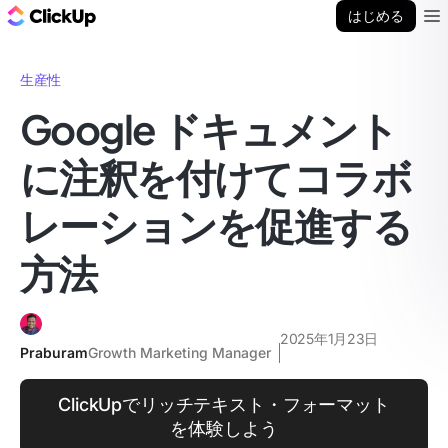
ClickUp ブログ
はじめる
Ope
生産性
Google ドキュメント
に注釈を付けてコラボ
レーションを促進する
方法
2025年1月23日
Praburam
Growth Marketing Manager
ClickUpでリッチテキスト・フォーマット
を体験しよう