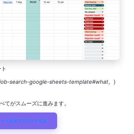
ート
ls/job-search-google-sheets-template#what
。)
べてがスムーズに進みます。
レートをダウンロードする