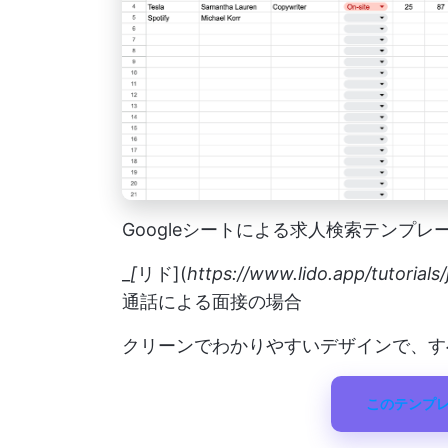
Googleシートによる求人検索テンプレ
_
[
リド](
https://www.lido.app/tutoria
通話による面接の場合
クリーンでわかりやすいデザインで、す
このテンプ