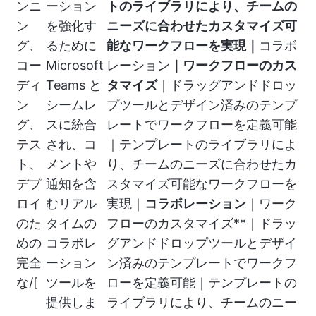
ンニ
ーション
トのライブラリにより、チームの
ン
を強化す
ニーズに合わせたカスタマイズ可
グ、
るために
能なワークフローを実現｜
コラボ
コー
Microsoft
レーション
｜ワークフローのカス
ディ
Teams と
タマイズ
｜ドラッグアンドドロッ
ン
シームレ
プツールとデザイン済みのテンプ
グ、
スに統合
レートでワークフローを定義可能
テス
され、コ
｜テンプレートのライブラリによ
ト、
メントや
り、チームのニーズに合わせたカ
デプ
通知を含
スタマイズ可能なワークフローを
ロイ
むリアル
実現｜
コラボレーション
｜ワーク
のた
タイムの
フローのカスタマイズ**｜ドラッ
めの
コラボレ
グアンドドロップツールとデザイ
完全
ーション
ン済みのテンプレートでワークフ
な/[
ツールを
ローを定義可能｜テンプレートの
提供しま
ライブラリにより、チームのニー