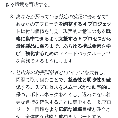
きる環境を育成する。
あなたが扱っている特定の状況に合わせて*
あなたのアプローチ
を調整する 4.プロジェク
トに
付加価値を与え、現実的に意味のある
戦
略に集中できるよう支援する 5.プロセスから
最終製品に至るまで、あらゆる構成要素を学
び、強化するための
フィードバックループ**
を実施できるようにします。
社内外の利害関係者と*
アイデアを共有し、
問題に取り組む
ことで、整合性と明瞭性を確
保する。 7.プロセスをスムーズかつ効率的に
保つ。ボトルネック
をなくし、遅れのない着
実な進捗を確保することに集中する。 8.プロ
ジェクト目標を
より広範な組織目標
と整合さ
せ、全体的な戦略と成功をサポートする。