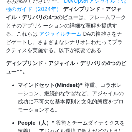
もお読みください:_**
。
DevOps対アジャイル：究
極のガイド（2024年）
ディシプリンド・アジャ
イル・デリバリの4つのビュー
は、フレームワーク
とそのアプリケーションの詳細な理解を提供す
る。これらは
アジャイルチーム
DAの複雑さをナ
ビゲートし、さまざまなシナリオにわたってプラ
クティスを実施する。以下が概要である：
ディシプリンド・アジャイル・デリバリの4つのビ
ュー**。
マインドセット(Mindset)*
尊重、コラボレ
ーション、継続的な学習など、アジャイルの
成功に不可欠な基本原則と文化的態度をプロ
モーションする。
People（人）*
役割とチームダイナミクスを
定義し、アジャイル環境で個人がどのように