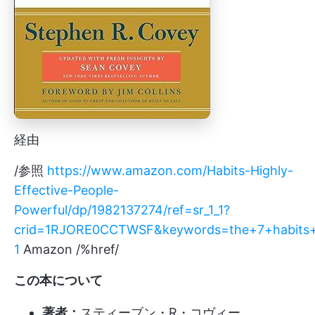
経由
/参照
https://www.amazon.com/Habits-Highly-
Effective-People-
Powerful/dp/1982137274/ref=sr_1_1?
crid=1RJORE0CCTWSF&keywords=the+7+habits+of
1
Amazon /%href/
この本について
著者：
スティーブン・R・コヴィー