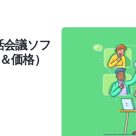
話会議ソフ
ー＆価格）