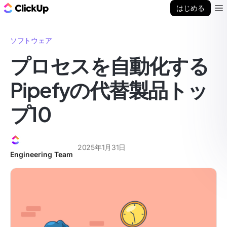
ClickUp ブログ
はじめる
Ope
ソフトウェア
プロセスを自動化する
Pipefyの代替製品トッ
プ10
2025年1月31日
Engineering Team