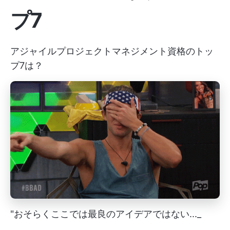
プ7
アジャイルプロジェクトマネジメント資格のトッ
プ7は？
"おそらくここでは最良のアイデアではない..._