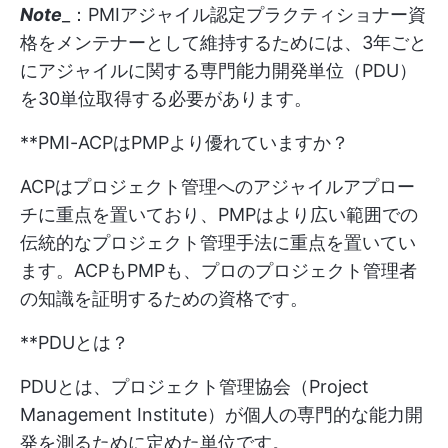
Note
_：PMIアジャイル認定プラクティショナー資
格をメンテナーとして維持するためには、3年ごと
にアジャイルに関する専門能力開発単位（PDU）
を30単位取得する必要があります。
**PMI-ACPはPMPより優れていますか？
ACPはプロジェクト管理へのアジャイルアプロー
チに重点を置いており、PMPはより広い範囲での
伝統的なプロジェクト管理手法に重点を置いてい
ます。ACPもPMPも、プロのプロジェクト管理者
の知識を証明するための資格です。
**PDUとは？
PDUとは、プロジェクト管理協会（Project
Management Institute）が個人の専門的な能力開
発を測るために定めた単位です。