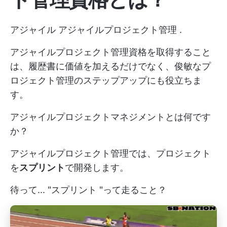
アジャイル
アジャイルプロジェクト管理
.
アジャイルプロジェクト管理資格を取得すること
は、履歴書に価値を加えるだけでなく、俊敏なプ
ロジェクト管理のステップアップにも役立ちま
す。
アジャイルプロジェクトマネジメントとは何です
か？
アジャイルプロジェクト管理では、プロジェクト
を
スプリント
で開発します。
待って... "スプリント "って走ること？