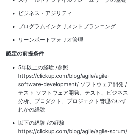
ビジネス・アジリティ
プログラムインクリメントプランニング
リーンポートフォリオ管理
認定の前提条件
5年以上の経験 /参照
https://clickup.com/blog/agile/agile-
software-development/
ソフトウェア開発 /
テスト ソフトウェア開発、テスト、ビジネス
分析、プロダクト、プロジェクト管理のいず
れかの経験
以下の経験 /の経験
https://clickup.com/blog/agile/agile-scrum/