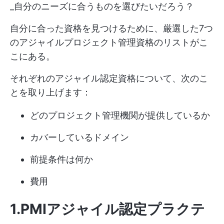
_自分のニーズに合うものを選びたいだろう？
自分に合った資格を見つけるために、厳選した7つ
のアジャイルプロジェクト管理資格のリストがこ
こにある。
それぞれのアジャイル認定資格について、次のこ
とを取り上げます：
どのプロジェクト管理機関が提供しているか
カバーしているドメイン
前提条件は何か
費用
1.PMIアジャイル認定プラクテ