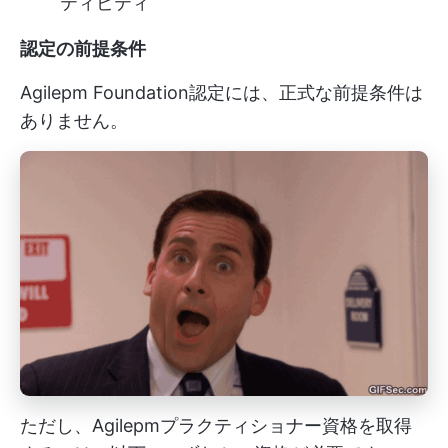
ティビティ
認定の前提条件
Agilepm Foundation認定には、正式な前提条件は
ありません。
ただし、Agilepmプラクティショナー資格を取得