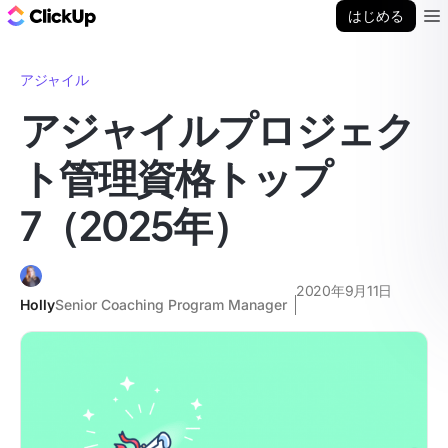
ClickUp ブログ
はじめる
Ope
アジャイル
アジャイルプロジェク
ト管理資格トップ
7（2025年）
2020年9月11日
Holly
Senior Coaching Program Manager