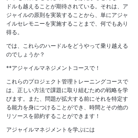
ドルも越えることが期待されている。それは、ア
ジャイルの原則を実装することから、単にアジャ
イルセレモニーを実施することまで、何でもあり
得る。
では、これらのハードルをどうやって乗り越える
のでしょうか？
**アジャイルマネジメントコースで！
これらのプロジェクト管理トレーニングコースで
は、正しい方法で課題に取り組むための戦略を学
びます。また、問題が拡大する前にそれを特定す
る能力を身につけることができ、時間とその他の
リソースを節約することができます！
アジャイルマネジメントを学ぶには