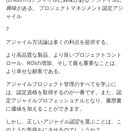
興味がある。
プロジェクトマネジメント認定
アジ
ャイル
?
アジャイル方法論は多くの利点を提供する。
より高品質な製品、より良いプロジェクトコント
ロール、ROIの増加、そして最も重要なことは、
より幸せな顧客である。
アジャイルプロジェクト管理のすべてを学ぶに
は、認定資格を取得するのが一番です。また、認
定アジャイルプロフェッショナルとなり、履歴書
に価値を加えることができます。
しかし、正しい
アジャイル認定
を選ぶことは、こ
のような気持ちにさせるのでしょうか？