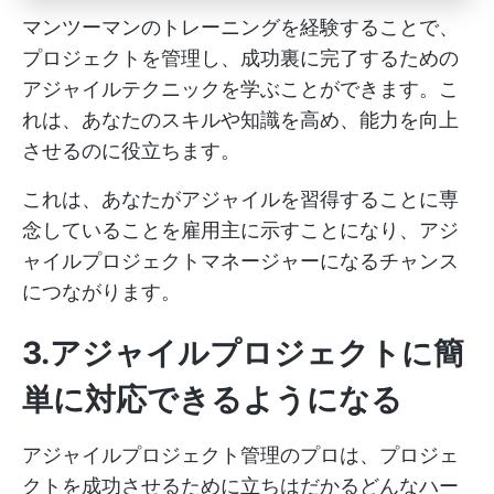
マンツーマンのトレーニングを経験することで、
プロジェクトを管理し、成功裏に完了するための
アジャイルテクニックを学ぶことができます。こ
れは、あなたのスキルや知識を高め、能力を向上
させるのに役立ちます。
これは、あなたがアジャイルを習得することに専
念していることを雇用主に示すことになり、アジ
ャイルプロジェクトマネージャーになるチャンス
につながります。
3.アジャイルプロジェクトに簡
単に対応できるようになる
アジャイルプロジェクト管理のプロは、プロジェ
クトを成功させるために立ちはだかるどんなハー