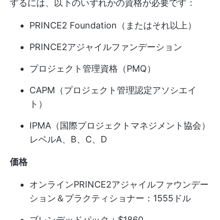
するには、以下のいずれかの資格が必要です：
PRINCE2 Foundation（またはそれ以上）
PRINCE2アジャイルファンデーション
プロジェクト管理資格（PMQ）
CAPM（プロジェクト管理認定アソシエイ
ト）
IPMA（国際プロジェクトマネジメント協会）
レベルA、B、C、D
価格
オンラインPRINCE2アジャイルファウンデー
ション＆プラクティショナー：1555ドル
ブレンデッドパック：$1860