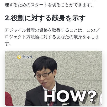
理するためのスタートを切ることができます。
2.役割に対する献身を示す
アジャイル管理の資格を取得することは、このプ
ロジェクト方法論に対するあなたの献身を示しま
す。