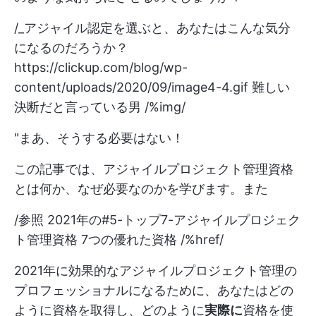
/_アジャイル認定を選ぶと、あなたはこんな気分
になるのだろうか？
https://clickup.com/blog/wp-
content/uploads/2020/09/image4-4.gif
難しい
決断だと言っている男 /%img/
"まあ、そうする必要はない！
この記事では、アジャイルプロジェクト管理資格
とは何か、なぜ必要なのかを学びます。また
/参照 2021年の#5-トップ7-アジャイルプロジェク
ト管理資格 7つの優れた資格 /%href/
2021年に効果的なアジャイルプロジェクト管理の
プロフェッショナルになるために、あなたはどの
ように資格を取得し、どのように
実際に
資格を使