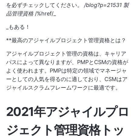
を必ずチェックしてください。
/blog?p=21531
製
品管理資格
/%href/_
_もある！
**最高のアジャイルプロジェクト管理資格とは？
アジャイルプロジェクト管理の資格は、キャリア
パスによって異なりますが、PMPとCSMの資格が
よく使われます。PMPは特定の領域でマネージャ
ーとしての人気を得るのに適しており、CSMはア
ジャイルスクラムフレームワークに最適です。
2021年アジャイルプロ
ジェクト管理資格トッ