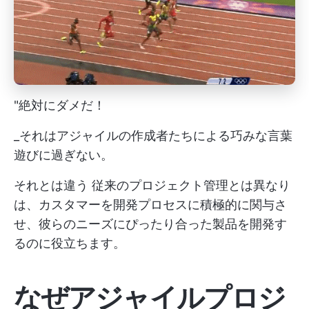
"絶対にダメだ！
_それはアジャイルの作成者たちによる巧みな言葉
遊びに過ぎない。
それとは違う
従来のプロジェクト管理とは異なり
は、カスタマーを開発プロセスに積極的に関与さ
せ、彼らのニーズにぴったり合った製品を開発す
るのに役立ちます。
なぜアジャイルプロジ