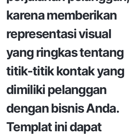
karena memberikan
representasi visual
yang ringkas tentang
titik-titik kontak yang
dimiliki pelanggan
dengan bisnis Anda.
Templat ini dapat