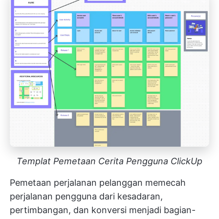
Templat Pemetaan Cerita Pengguna ClickUp
Pemetaan perjalanan pelanggan memecah
perjalanan pengguna dari kesadaran,
pertimbangan, dan konversi menjadi bagian-