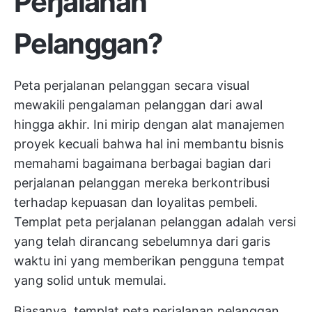
Perjalanan
Pelanggan?
Peta perjalanan pelanggan secara visual
mewakili pengalaman pelanggan dari awal
hingga akhir. Ini mirip dengan
alat manajemen
proyek
kecuali bahwa hal ini membantu bisnis
memahami bagaimana berbagai bagian dari
perjalanan pelanggan mereka berkontribusi
terhadap kepuasan dan loyalitas pembeli.
Templat peta perjalanan pelanggan adalah versi
yang telah dirancang sebelumnya dari garis
waktu ini yang memberikan pengguna tempat
yang solid untuk memulai.
Biasanya, templat peta perjalanan pelanggan