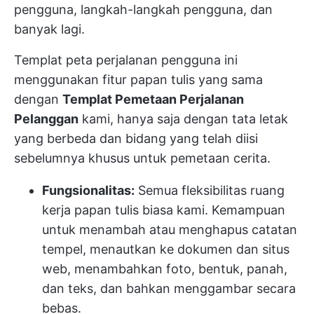
pengguna, langkah-langkah pengguna, dan
banyak lagi.
Templat peta perjalanan pengguna ini
menggunakan fitur papan tulis yang sama
dengan
Templat Pemetaan Perjalanan
Pelanggan
kami, hanya saja dengan tata letak
yang berbeda dan bidang yang telah diisi
sebelumnya khusus untuk pemetaan cerita.
Fungsionalitas:
Semua fleksibilitas ruang
kerja papan tulis biasa kami. Kemampuan
untuk menambah atau menghapus catatan
tempel, menautkan ke dokumen dan situs
web, menambahkan foto, bentuk, panah,
dan teks, dan bahkan menggambar secara
bebas.