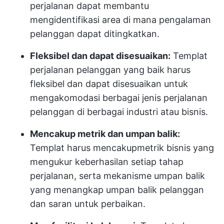
perjalanan dapat membantu
mengidentifikasi area di mana pengalaman
pelanggan dapat ditingkatkan.
Fleksibel dan dapat disesuaikan:
Templat
perjalanan pelanggan yang baik harus
fleksibel dan dapat disesuaikan untuk
mengakomodasi berbagai jenis perjalanan
pelanggan di berbagai industri atau bisnis.
Mencakup metrik dan umpan balik:
Templat harus mencakup
metrik bisnis
yang
mengukur keberhasilan setiap tahap
perjalanan, serta mekanisme umpan balik
yang menangkap umpan balik pelanggan
dan saran untuk perbaikan.