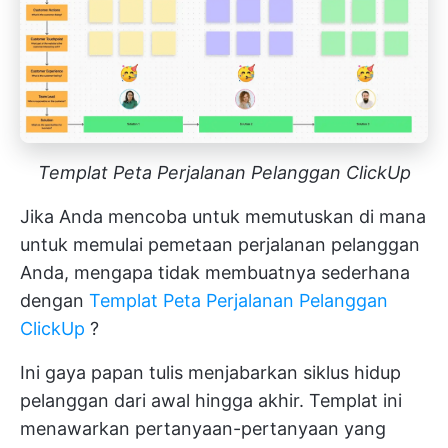
Templat Peta Perjalanan Pelanggan ClickUp
Jika Anda mencoba untuk memutuskan di mana
untuk memulai pemetaan perjalanan pelanggan
Anda, mengapa tidak membuatnya sederhana
dengan
Templat Peta Perjalanan Pelanggan
ClickUp
?
Ini
gaya papan tulis
menjabarkan siklus hidup
pelanggan dari awal hingga akhir. Templat ini
menawarkan pertanyaan-pertanyaan yang