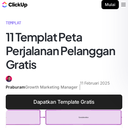
Blog ClickUp
Mulai
Ope
TEMPLAT
11 Templat Peta
Perjalanan Pelanggan
Gratis
11 Februari 2025
Praburam
Growth Marketing Manager
Dapatkan Template Gratis