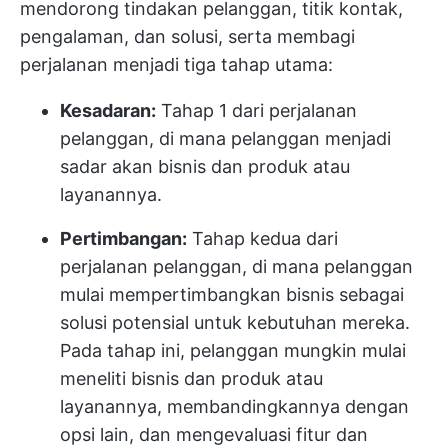
mendorong tindakan pelanggan, titik kontak,
pengalaman, dan solusi, serta membagi
perjalanan menjadi tiga tahap utama:
Kesadaran:
Tahap 1 dari perjalanan
pelanggan, di mana pelanggan menjadi
sadar akan bisnis dan produk atau
layanannya.
Pertimbangan:
Tahap kedua dari
perjalanan pelanggan, di mana pelanggan
mulai mempertimbangkan bisnis sebagai
solusi potensial untuk kebutuhan mereka.
Pada tahap ini, pelanggan mungkin mulai
meneliti bisnis dan produk atau
layanannya, membandingkannya dengan
opsi lain, dan mengevaluasi fitur dan