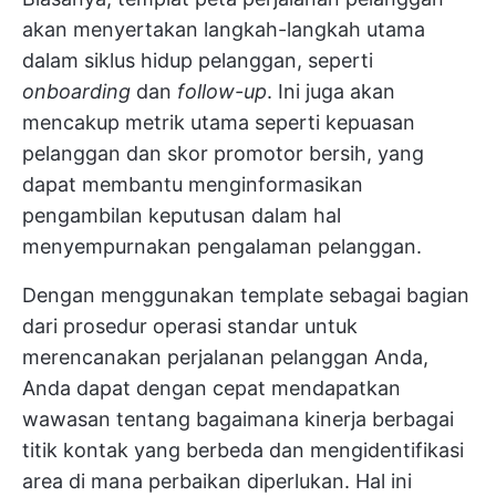
akan menyertakan langkah-langkah utama
dalam siklus hidup pelanggan, seperti
onboarding
dan
follow-up
. Ini juga akan
mencakup metrik utama seperti kepuasan
pelanggan dan skor promotor bersih, yang
dapat membantu menginformasikan
pengambilan keputusan dalam hal
menyempurnakan pengalaman pelanggan.
Dengan menggunakan template sebagai bagian
dari
prosedur operasi standar
untuk
merencanakan perjalanan pelanggan Anda,
Anda dapat dengan cepat mendapatkan
wawasan tentang bagaimana kinerja berbagai
titik kontak yang berbeda dan mengidentifikasi
area di mana perbaikan diperlukan. Hal ini