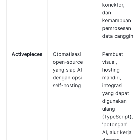
konektor,
dan
kemampuan
pemrosesan
data canggih
Activepieces
Otomatisasi
Pembuat
open-source
visual,
yang siap AI
hosting
dengan opsi
mandiri,
self-hosting
integrasi
yang dapat
digunakan
ulang
(TypeScript),
'potongan'
AI, alur kerja