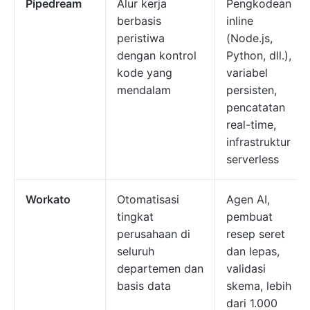
Pipedream
Alur kerja
Pengkodean
berbasis
inline
peristiwa
(Node.js,
dengan kontrol
Python, dll.),
kode yang
variabel
mendalam
persisten,
pencatatan
real-time,
infrastruktur
serverless
Workato
Otomatisasi
Agen AI,
tingkat
pembuat
perusahaan di
resep seret
seluruh
dan lepas,
departemen dan
validasi
basis data
skema, lebih
dari 1.000