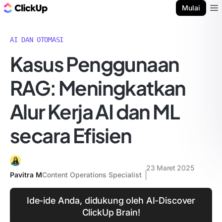
Blog ClickUp
Mulai
Ope
AI DAN OTOMASI
Kasus Penggunaan
RAG: Meningkatkan
Alur Kerja AI dan ML
secara Efisien
23 Maret 2025
Pavitra M
Content Operations Specialist
Ide-ide Anda, didukung oleh AI-Discover
ClickUp Brain!