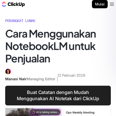
Blog ClickUp
Mulai
Ope
PERANGKAT LUNAK
Cara Menggunakan
NotebookLM untuk
Penjualan
12 Februari 2026
Manasi Nair
Managing Editor
Buat Catatan dengan Mudah
Menggunakan AI Notetak dari ClickUp