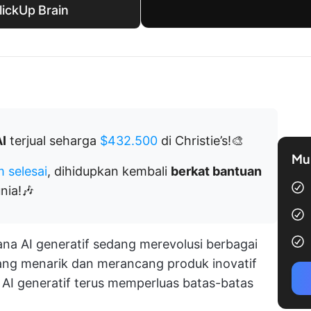
ickUp Brain
AI
terjual seharga
$432.500
di Christie’s!🎨
Mul
 selesai
, dihidupkan kembali
berkat bantuan
nia!🎶
na AI generatif sedang merevolusi berbagai
yang menarik dan merancang produk inovatif
AI generatif terus memperluas batas-batas