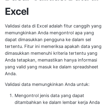
Excel
Validasi data di Excel adalah fitur canggih yang
memungkinkan Anda mengontrol apa yang
dapat dimasukkan pengguna ke dalam sel
tertentu. Fitur ini memeriksa apakah data yang
dimasukkan memenuhi kriteria tertentu yang
Anda tetapkan, memastikan hanya informasi
yang valid yang masuk ke dalam spreadsheet
Anda.
Validasi data memungkinkan Anda untuk:
Mengontrol jenis data yang dapat
ditambahkan ke dalam lembar kerja Anda