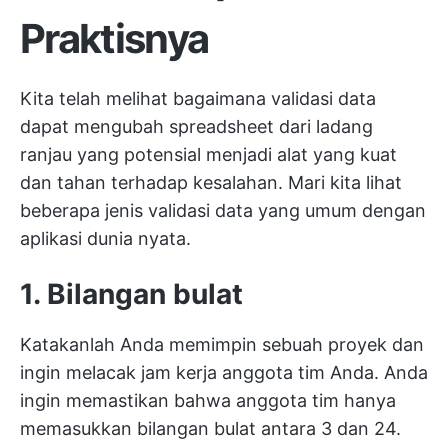
Praktisnya
Kita telah melihat bagaimana validasi data
dapat mengubah spreadsheet dari ladang
ranjau yang potensial menjadi alat yang kuat
dan tahan terhadap kesalahan. Mari kita lihat
beberapa jenis validasi data yang umum dengan
aplikasi dunia nyata.
1. Bilangan bulat
Katakanlah Anda memimpin sebuah proyek dan
ingin melacak jam kerja anggota tim Anda. Anda
ingin memastikan bahwa anggota tim hanya
memasukkan bilangan bulat antara 3 dan 24.