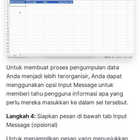
Untuk membuat proses pengumpulan data
Anda menjadi lebih terorganisir, Anda dapat
menggunakan opsi Input Message untuk
memberi tahu pengguna informasi apa yang
perlu mereka masukkan ke dalam sel tersebut.
Langkah 4:
Siapkan pesan di bawah tab Input
Message (opsional)
Untuk menampilkan pesan yang menunjukkan