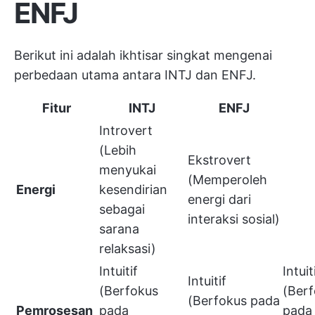
ENFJ
Berikut ini adalah ikhtisar singkat mengenai
perbedaan utama antara INTJ dan ENFJ.
Fitur
INTJ
ENFJ
Introvert
(Lebih
Ekstrovert
menyukai
(Memperoleh
Energi
kesendirian
energi dari
sebagai
interaksi sosial)
sarana
relaksasi)
Intuitif
Intuit
Intuitif
(Berfokus
(Ber
(Berfokus pada
Pemrosesan
pada
pada