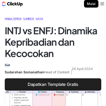
Blog ClickUp
Mulai
Ope
MANAJEMEN SUMBER DAYA
INTJ vs ENFJ: Dinamika
Kepribadian dan
Kecocokan
26 April 2024
Sudarshan Somanathan
Head of Content
Dapatkan Template Gratis