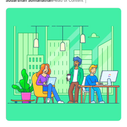
Sudarshan Somanathan
Head of Content