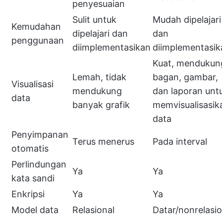
penyesuaian
Sulit untuk
Mudah dipelajari
Kemudahan
dipelajari dan
dan
penggunaan
diimplementasikan
diimplementasik
Kuat, mendukun
Lemah, tidak
bagan, gambar,
Visualisasi
mendukung
dan laporan unt
data
banyak grafik
memvisualisasik
data
Penyimpanan
Terus menerus
Pada interval
otomatis
Perlindungan
Ya
Ya
kata sandi
Enkripsi
Ya
Ya
Model data
Relasional
Datar/nonrelasio