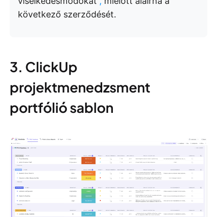
viselkedésmódokat
,
mielőtt aláírná a
következő szerződését.
3. ClickUp
projektmenedzsment
portfólió sablon