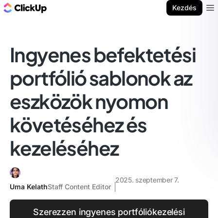
ClickUp blog
Kezdés
Ope
Ingyenes befektetési
portfólió sablonok az
eszközök nyomon
követéséhez és
kezeléséhez
2025. szeptember 7.
Uma Kelath
Staff Content Editor
Szerezzen ingyenes portfóliókezelési