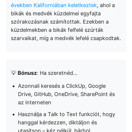
években Kaliforniában keletkeztek
, ahol a
bikák és medvék küzdelmei egyfajta
szórakozásnak számítottak. Ezekben a
küzdelmekben a bikák felfelé szúrták
szarvaikat, míg a medvék lefelé csapkodtak.
💡
Bónusz
: Ha szeretnéd...
Azonnali keresés a ClickUp, Google
Drive, GitHub, OneDrive, SharePoint és
az interneten
Használja a Talk to Text funkciót, hogy
hanggal kérdezzen, diktáljon és
utasítson – kéz nélkül, bárhol.