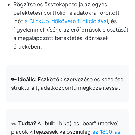
Rögzítse és összekapcsolja az egyes
befektetési portfólió feladatokra fordított
időt
a ClickUp időkövető funkciójával
, és
figyelemmel kísérje az erőforrások elosztását
a megalapozott befektetési döntések
érdekében.
🔑 Ideális:
Eszközök szervezése és kezelése
strukturált, adatközpontú megközelítéssel.
👀
Tudta?
A „bull” (bika) és „bear” (medve)
piacok kifejezések valószínűleg
az 1800-as