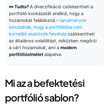
👀 Tudta?
A diverzifikáció csökkentheti a
portfólió kockázatát anélkül, hogy a
hozamokat feláldozná –
tanulmányok
kimutatták, hogy a portfólióba nem
korreláló eszközök felvétele
csökkentheti
az általános volatilitást, miközben megőrzi
a várt hozamokat, ami a
modern
portfólióelmélet
alapelve.
Mi az a befektetési
portfólió sablon?