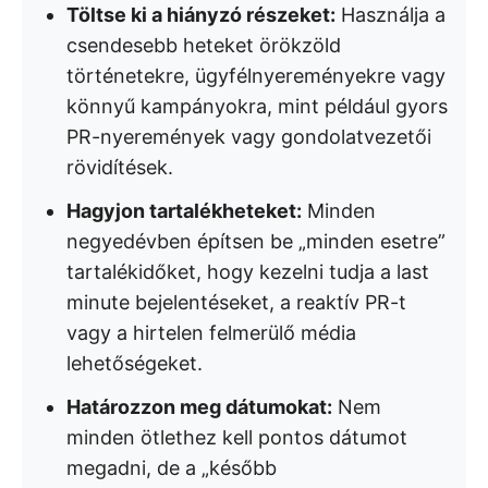
Töltse ki a hiányzó részeket:
Használja a
csendesebb heteket örökzöld
történetekre, ügyfélnyereményekre vagy
könnyű kampányokra, mint például gyors
PR-nyeremények vagy gondolatvezetői
rövidítések.
Hagyjon tartalékheteket:
Minden
negyedévben építsen be „minden esetre”
tartalékidőket, hogy kezelni tudja a last
minute bejelentéseket, a reaktív PR-t
vagy a hirtelen felmerülő média
lehetőségeket.
Határozzon meg dátumokat:
Nem
minden ötlethez kell pontos dátumot
megadni, de a „később