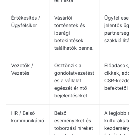
és mikor
Értékesítés /
Vásárlói
Ügyfél esett
Ügyfélsiker
történetek és
jelentős ügyf
iparági
partnerségek,
betekintések
szakkiállítás
találhatók benne.
Vezetők /
Ösztönzik a
Előadások, v
Vezetés
gondolatvezetést
cikkek, adom
és a vállalat
CSR-kezdemé
egészét érintő
befektetői k
bejelentéseket.
HR / Belső
Belső
A legjobb mun
kommunikáció
eseményeket és
kulturális tör
toborzási híreket
kezdeményez