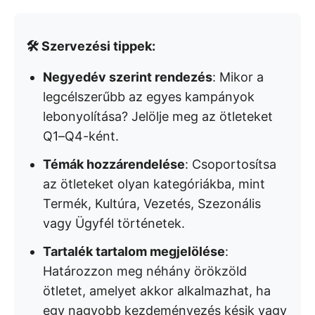
🛠️ Szervezési tippek:
Negyedév szerint rendezés
: Mikor a
legcélszerűbb az egyes kampányok
lebonyolítása? Jelölje meg az ötleteket
Q1–Q4-ként.
Témák hozzárendelése
: Csoportosítsa
az ötleteket olyan kategóriákba, mint
Termék, Kultúra, Vezetés, Szezonális
vagy Ügyfél történetek.
Tartalék tartalom megjelölése
:
Határozzon meg néhány örökzöld
ötletet, amelyet akkor alkalmazhat, ha
egy nagyobb kezdeményezés késik vagy