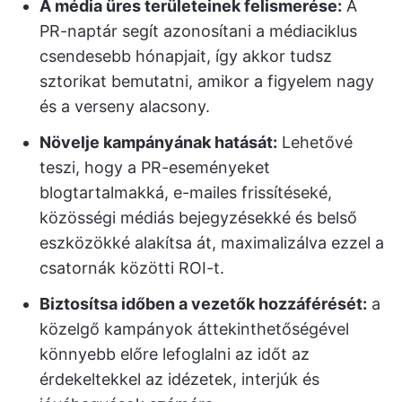
A média üres területeinek felismerése:
A
PR-naptár segít azonosítani a médiaciklus
csendesebb hónapjait, így akkor tudsz
sztorikat bemutatni, amikor a figyelem nagy
és a verseny alacsony.
Növelje kampányának hatását:
Lehetővé
teszi, hogy a PR-eseményeket
blogtartalmakká, e-mailes frissítéseké,
közösségi médiás bejegyzésekké és belső
eszközökké alakítsa át, maximalizálva ezzel a
csatornák közötti ROI-t.
Biztosítsa időben a vezetők hozzáférését:
a
közelgő kampányok áttekinthetőségével
könnyebb előre lefoglalni az időt az
érdekeltekkel az idézetek, interjúk és