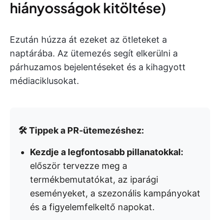
hiányosságok kitöltése)
Ezután húzza át ezeket az ötleteket a
naptárába. Az ütemezés segít elkerülni a
párhuzamos bejelentéseket és a kihagyott
médiaciklusokat.
🛠️ Tippek a PR-ütemezéshez:
Kezdje a legfontosabb pillanatokkal:
először tervezze meg a
termékbemutatókat, az iparági
eseményeket, a szezonális kampányokat
és a figyelemfelkeltő napokat.