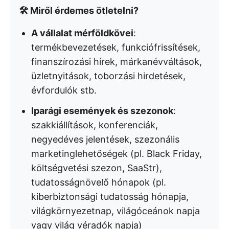
🛠️ Miről érdemes ötletelni?
A vállalat mérföldkövei
:
termékbevezetések, funkciófrissítések,
finanszírozási hírek, márkanévváltások,
üzletnyitások, toborzási hirdetések,
évfordulók stb.
Iparági események és szezonok
:
szakkiállítások, konferenciák,
negyedéves jelentések, szezonális
marketinglehetőségek (pl. Black Friday,
költségvetési szezon, SaaStr),
tudatosságnövelő hónapok (pl.
kiberbiztonsági tudatosság hónapja,
világkörnyezetnap, világóceánok napja
vagy világ véradók napja)