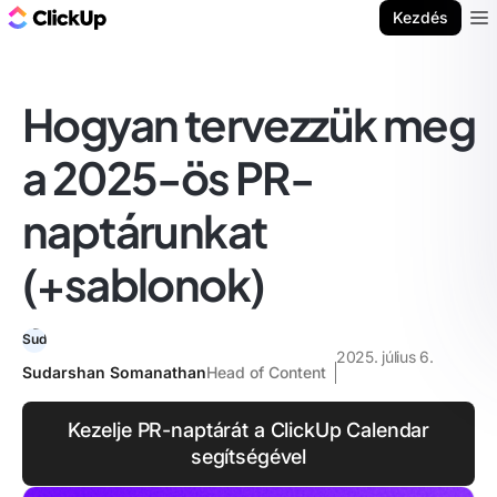
ClickUp blog
Kezdés
Ope
Hogyan tervezzük meg
a 2025-ös PR-
naptárunkat
(+sablonok)
2025. július 6.
Sudarshan Somanathan
Head of Content
Kezelje PR-naptárát a ClickUp Calendar
segítségével