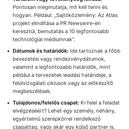
Pontosan megmutatja, mit kell tenni és
hogyan. Például: „Sajtóközlemény: Az Atlas
projekt elindítása a PR Newswire-en
keresztül, bemutatás a 10 legfontosabb
technológiai médiumnak”.
Dátumok és határidők:
Ide tartoznak a főbb
bevezetési vagy rendezvénydátumok,
valamint a legfontosabb határidők, mint
például a tervezetek leadási határideje, a
felülvizsgálati ciklusok vagy az előkészítő
megbeszélések.
Tulajdonos/felelős csapat:
Ki felel a feladat
elvégzéséért? Lehet egy személy, néhány,
egyértelmű szerepkörrel rendelkező
csapattag, vagy akár egy külső partner is.