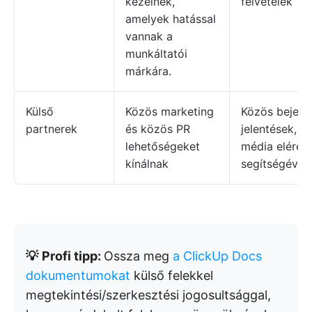
kezelnek,
felvételek
amelyek hatással
vannak a
munkáltatói
márkára.
Külső
Közös marketing
Közös bejelen
partnerek
és közös PR
jelentések, 
lehetőségeket
média elérés
kínálnak
segítségével
💡
Profi tipp:
Ossza meg
a ClickUp Docs
dokumentumokat
külső felekkel
megtekintési/szerkesztési jogosultsággal,