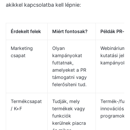
akikkel kapcsolatba kell lépnie:
Érdekelt felek
Miért fontosak?
Példák PR-le
Marketing
Olyan
Webináriumok
csapat
kampányokat
kutatási jelen
futtatnak,
kampányok, h
amelyeket a PR
támogatni vagy
felerősíteni tud.
Termékcsapat
Tudják, mely
Termék-/funk
/ K+F
termékek vagy
innovációs fr
funkciók
programok be
kerülnek piacra