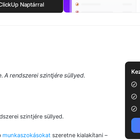
lickUp Naptárral
Kez
. A rendszerei szintjére süllyed.
dszerei szintjére süllyed.
b
munkaszokásokat
szeretne kialakítani –