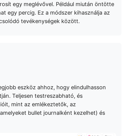
árosít egy meglévővel. Például miután öntötte
lhat egy percig. Ez a módszer kihasználja az
pcsolódó tevékenységek között.
egjobb eszköz ahhoz, hogy elindulhasson
ján. Teljesen testreszabható, és
ióit, mint az emlékeztetők, az
melyeket bullet journalként kezelhet) és