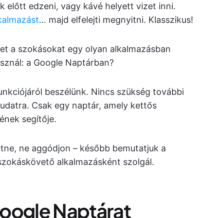
k előtt edzeni, vagy kávé helyett vizet inni.
kalmazást
... majd elfelejti megnyitni. Klasszikus!
ket a szokásokat egy olyan alkalmazásban
sznál: a Google Naptárban?
nkciójáról beszélünk. Nincs szükség további
udatra. Csak egy naptár, amely kettős
ének segítője.
etne, ne aggódjon – később bemutatjuk a
 szokáskövető alkalmazásként szolgál.
oogle Naptárat