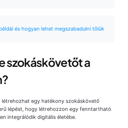
éldái és hogyan lehet megszabadulni tőlük
be szokáskövetőt a
n?
t létrehozhat egy hatékony szokáskövető
erű lépést, hogy létrehozzon egy fenntartható
integrálódik digitális életébe.