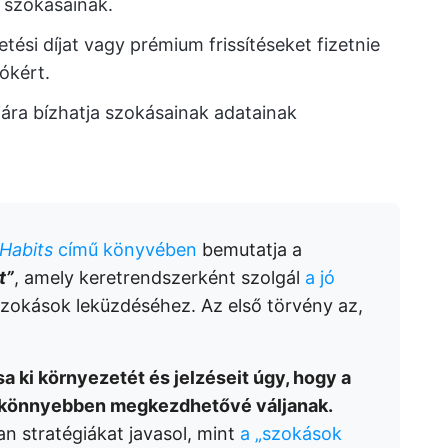
 szokásainak.
zetési díjat vagy prémium frissítéseket fizetnie
ókért.
jára bízhatja szokásainak adatainak
Habits
című könyvében
bemutatja a
t”
, amely keretrendszerként szolgál
a jó
szokások leküzdéséhez. Az első törvény az,
a ki környezetét és jelzéseit úgy, hogy a
s könnyebben megkezdhetővé váljanak.
n stratégiákat javasol, mint
a „szokások