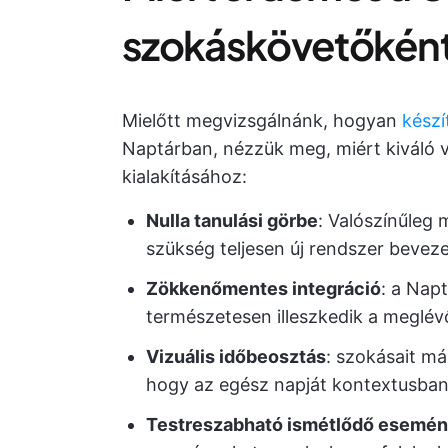
szokáskövetőként
Mielőtt megvizsgálnánk, hogyan
készí
Naptárban, nézzük meg, miért kiváló v
kialakításához:
Nulla tanulási görbe
: Valószínűleg 
szükség teljesen új rendszer beveze
Zökkenőmentes integráció
: a Nap
természetesen illeszkedik a meglévő
Vizuális időbeosztás
: szokásait má
hogy az egész napját kontextusban
Testreszabható ismétlődő esemé