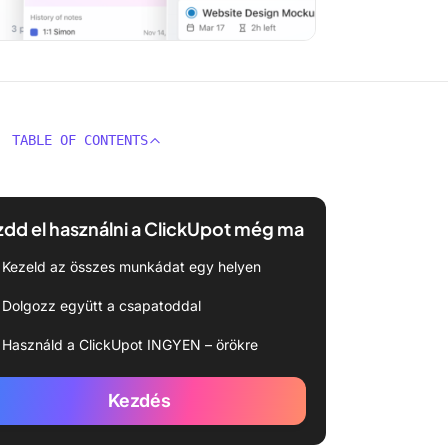
TABLE OF CONTENTS
dd el használni a ClickUpot még ma
Kezeld az összes munkádat egy helyen
Dolgozz együtt a csapatoddal
Használd a ClickUpot INGYEN – örökre
Kezdés