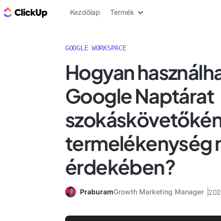
ClickUp blog
Kezdőlap
Termék
GOOGLE WORKSPACE
Hogyan használha
Google Naptárat
szokáskövetőkén
termelékenység 
érdekében?
Praburam
Growth Marketing Manager
202