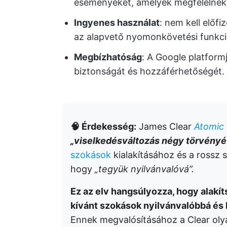
eseményeket, amelyek megfelelnek
Ingyenes használat
: nem kell előfi
az alapvető nyomonkövetési funkci
Megbízhatóság
: A Google platform
biztonságát és hozzáférhetőségét.
🧠 Érdekesség:
James Clear
Atomic 
„viselkedésváltozás négy törvényé
szokások
kialakításához és a rossz 
hogy
„tegyük nyilvánvalóvá”.
Ez az elv hangsúlyozza, hogy alakíts
kívánt szokások nyilvánvalóbbá é
Ennek megvalósításához a Clear olya