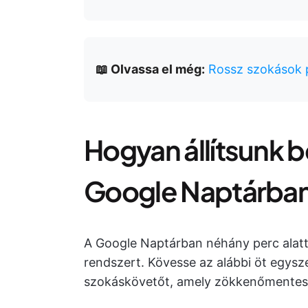
📖 Olvassa el még:
Rossz szokások p
Hogyan állítsunk 
Google Naptárba
A Google Naptárban néhány perc alat
rendszert. Kövesse az alábbi öt egysz
szokáskövetőt, amely zökkenőmentesen 