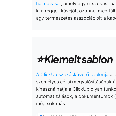
halmozása
”, amely egy új szokást p
ki a reggeli kávéját, azonnal meditá
agy természetes asszociációit a ka
⭐ Kiemelt sablon
A ClickUp szokáskövető sablonja
a l
személyes céljai megvalósításának út
kihasználhatja a ClickUp olyan funkc
automatizálások, a dokumentumok (a
még sok más.