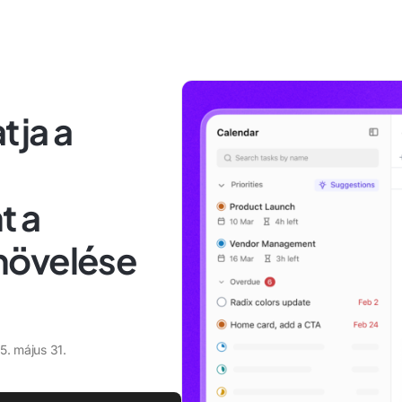
tja a
t a
növelése
5. május 31.