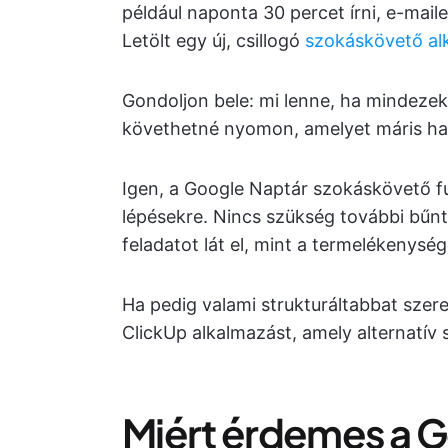
például naponta 30 percet írni, e-maile
Letölt egy új, csillogó
szokáskövető al
Gondoljon bele: mi lenne, ha mindeze
követhetné nyomon, amelyet máris ha
Igen, a Google Naptár szokáskövető fu
lépésekre. Nincs szükség további bűnt
feladatot lát el, mint a termelékenység
Ha pedig valami strukturáltabbat szer
ClickUp alkalmazást, amely alternatív
Miért érdemes a G