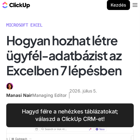
ClickUp blog
Kezdés
Ope
MICROSOFT EXCEL
Hogyan hozhat létre
ügyfél-adatbázist az
Excelben 7 lépésben
2026. július 5.
Manasi Nair
Managing Editor
Hagyd félre a nehézkes táblázatokat;
válaszd a ClickUp CRM-et!