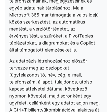
telefonszámainak, megjegyzéseinek és
egyéb adatainak tárolásához. Ma a
Microsoft 365 már támogatja a valós idejű
közös szerkesztést, az automatikus
mentést, a verziótörténetet, az
érvényesítést, a szűrőket, a PivotTables
táblázatokat, a diagramokat és a Copilot
által támogatott elemzéseket is.
Az adatbázis létrehozásához először
tervezze meg az oszlopokat
(ügyfélazonosító, név, cég, e-mail,
telefonszám, állapot, tulajdonos, utolsó
kapcsolatfelvétel dátuma, következő
nyomon követés), majd soronként egy
ügyfelet, cellánként egy adatot adjon meg.
A Ctrl+T billentyűkombinációval alakítsa át