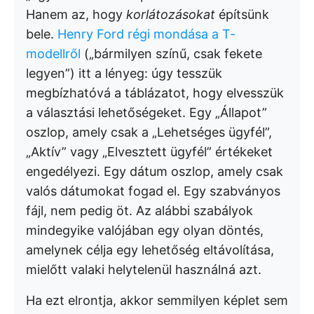
Hanem az, hogy
korlátozásokat
építsünk
bele.
Henry Ford régi mondása a T-
modellről
(„bármilyen színű, csak fekete
legyen”) itt a lényeg: úgy tesszük
megbízhatóvá a táblázatot, hogy elvesszük
a választási lehetőségeket. Egy „Állapot”
oszlop, amely csak a „Lehetséges ügyfél”,
„Aktív” vagy „Elvesztett ügyfél” értékeket
engedélyezi. Egy dátum oszlop, amely csak
valós dátumokat fogad el. Egy szabványos
fájl, nem pedig öt. Az alábbi szabályok
mindegyike valójában egy olyan döntés,
amelynek célja egy lehetőség eltávolítása,
mielőtt valaki helytelenül használná azt.
Ha ezt elrontja, akkor semmilyen képlet sem