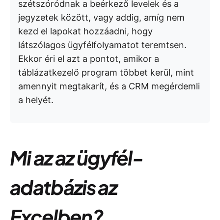
szétszóródnak a beérkező levelek és a
jegyzetek között, vagy addig, amíg nem
kezd el lapokat hozzáadni, hogy
látszólagos ügyfélfolyamatot teremtsen.
Ekkor éri el azt a pontot, amikor a
táblázatkezelő program többet kerül, mint
amennyit megtakarít, és a CRM megérdemli
a helyét.
Mi az az ügyfél-
adatbázis az
Excelben?