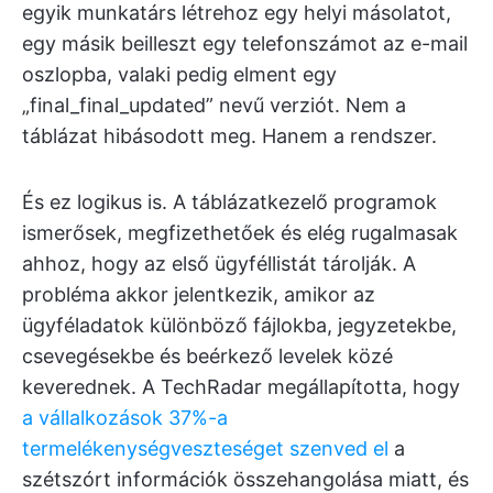
egyik munkatárs létrehoz egy helyi másolatot,
egy másik beilleszt egy telefonszámot az e-mail
oszlopba, valaki pedig elment egy
„final_final_updated” nevű verziót. Nem a
táblázat hibásodott meg. Hanem a rendszer.
És ez logikus is. A táblázatkezelő programok
ismerősek, megfizethetőek és elég rugalmasak
ahhoz, hogy az első ügyféllistát tárolják. A
probléma akkor jelentkezik, amikor az
ügyféladatok különböző fájlokba, jegyzetekbe,
csevegésekbe és beérkező levelek közé
keverednek. A TechRadar megállapította, hogy
a vállalkozások 37%-a
termelékenységveszteséget szenved el
a
szétszórt információk összehangolása miatt, és