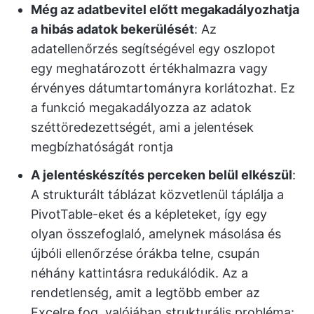
Még az adatbevitel előtt megakadályozhatja
a hibás adatok bekerülését
: Az
adatellenőrzés segítségével egy oszlopot
egy meghatározott értékhalmazra vagy
érvényes dátumtartományra korlátozhat. Ez
a funkció megakadályozza az adatok
széttöredezettségét, ami a jelentések
megbízhatóságát rontja
A jelentéskészítés perceken belül elkészül
:
A strukturált táblázat közvetlenül táplálja a
PivotTable-eket és a képleteket, így egy
olyan összefoglaló, amelynek másolása és
újbóli ellenőrzése órákba telne, csupán
néhány kattintásra redukálódik. Az a
rendetlenség, amit a legtöbb ember az
Excelre fog, valójában strukturális probléma: