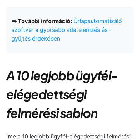
➡️ További információ:
Űrlapautomatizáló
szoftver a gyorsabb adatelemzés és -
gyűjtés érdekében
A 10 legjobb ügyfél-
elégedettségi
felmérési sablon
Íme a 10 legjobb ügyfél-elégedettségi felmérési