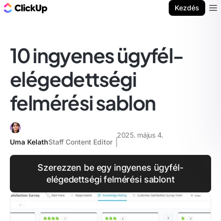
ClickUp blog
Kezdés
Ope
10 ingyenes ügyfél-
elégedettségi
felmérési sablon
2025. május 4.
Uma Kelath
Staff Content Editor
Szerezzen be egy ingyenes ügyfél-
elégedettségi felmérési sablont