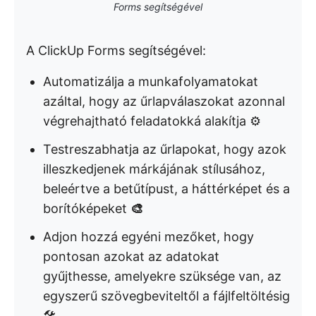
Forms segítségével
A ClickUp Forms segítségével:
Automatizálja a munkafolyamatokat
azáltal, hogy az űrlapválaszokat azonnal
végrehajtható feladatokká alakítja ⚙️
Testreszabhatja az űrlapokat, hogy azok
illeszkedjenek márkájának stílusához,
beleértve a betűtípust, a háttérképet és a
borítóképeket
🎨
Adjon hozzá egyéni mezőket, hogy
pontosan azokat az adatokat
gyűjthesse, amelyekre szüksége van, az
egyszerű szövegbeviteltől a fájlfeltöltésig
🛠️