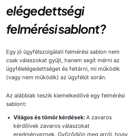
elégedettségi
felmérési sablont?
Egy jó ügyfélszolgálati felmérési sablon nem
csak válaszokat gyűjt, hanem segít mérni az
ügyfélelégedettséget és feltárni, mi működik
(vagy nem működik) az ügyfélút során.
Az alábbiak teszik kiemelkedővé egy felmérési
sablont:
Világos és tömör kérdések:
A zavaros
kérdőívek zavaros válaszokat
eredményeznek. Győződjön meg arról, hogy