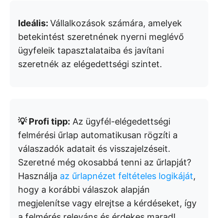
Ideális:
Vállalkozások számára, amelyek
betekintést szeretnének nyerni meglévő
ügyfeleik tapasztalataiba és javítani
szeretnék az elégedettségi szintet.
💡 Profi tipp:
Az ügyfél-elégedettségi
felmérési űrlap automatikusan rögzíti a
válaszadók adatait és visszajelzéseit.
Szeretné még okosabbá tenni az űrlapját?
Használja
az űrlapnézet feltételes logikáját
,
hogy a korábbi válaszok alapján
megjelenítse vagy elrejtse a kérdéseket, így
a felmérés releváns és érdekes marad!