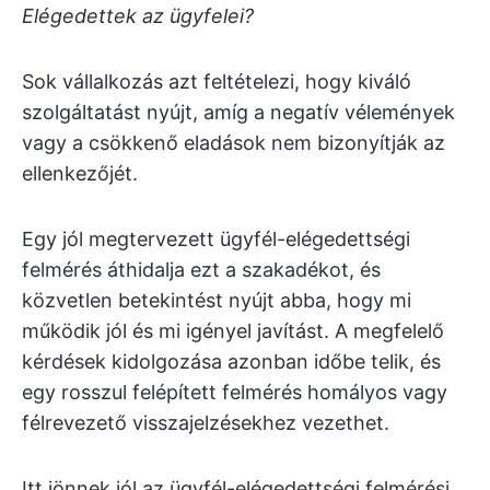
Elégedettek az ügyfelei?
Sok vállalkozás azt feltételezi, hogy kiváló
szolgáltatást nyújt, amíg a negatív vélemények
vagy a csökkenő eladások nem bizonyítják az
ellenkezőjét.
Egy jól megtervezett ügyfél-elégedettségi
felmérés áthidalja ezt a szakadékot, és
közvetlen betekintést nyújt abba, hogy mi
működik jól és mi igényel javítást. A megfelelő
kérdések kidolgozása azonban időbe telik, és
egy rosszul felépített felmérés homályos vagy
félrevezető visszajelzésekhez vezethet.
Itt jönnek jól az ügyfél-elégedettségi felmérési