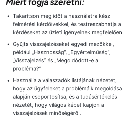
Miért fogja szeretni:
Takarítson meg időt a használatra kész
felmérési kérdőívekkel, és testreszabhatja a
kérdéseket az üzleti igényeinek megfelelően.
Gyűjts visszajelzéseket egyedi mezőkkel,
például „Hasznosság”, „Egyértelműség”,
„Visszajelzés” és „Megoldódott-e a
probléma?”
Használja a válaszadók listájának nézetét,
hogy az ügyfeleket a problémáik megoldása
alapján csoportosítsa, és a tudásértékelés
nézetét, hogy világos képet kapjon a
visszajelzések minőségéről.