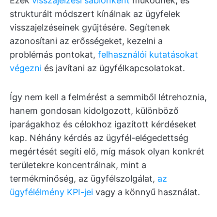
Ezek
visszajelzési sablonként
működnek, és
strukturált módszert kínálnak az ügyfelek
visszajelzéseinek gyűjtésére. Segítenek
azonosítani az erősségeket, kezelni a
problémás pontokat,
felhasználói kutatásokat
végezni
és javítani az ügyfélkapcsolatokat.
Így nem kell a felmérést a semmiből létrehoznia,
hanem gondosan kidolgozott, különböző
iparágakhoz és célokhoz igazított kérdéseket
kap. Néhány kérdés az ügyfél-elégedettség
megértését segíti elő, míg mások olyan konkrét
területekre koncentrálnak, mint a
termékminőség, az ügyfélszolgálat,
az
ügyfélélmény KPI-jei
vagy a könnyű használat.