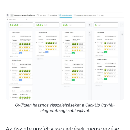
Gyűjtsen hasznos visszajelzéseket a ClickUp ügyfél-
elégedettségi sablonjával.
Az őszinte ügyfél-visszajelzések megszerzése