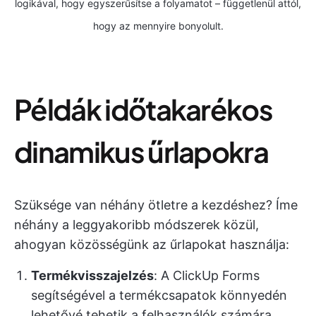
logikával, hogy egyszerűsítse a folyamatot – függetlenül attól,
hogy az mennyire bonyolult.
Példák időtakarékos
dinamikus űrlapokra
Szüksége van néhány ötletre a kezdéshez? Íme
néhány a leggyakoribb módszerek közül,
ahogyan közösségünk az űrlapokat használja:
Termékvisszajelzés
: A ClickUp Forms
segítségével a termékcsapatok könnyedén
lehetővé tehetik a felhasználók számára,