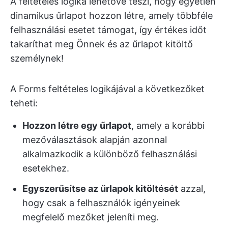
A feltételes logika lehetővé teszi, hogy egyetlen
dinamikus űrlapot hozzon létre, amely többféle
felhasználási esetet támogat, így értékes időt
takaríthat meg Önnek és az űrlapot kitöltő
személynek!
A Forms feltételes logikájával a következőket
teheti:
Hozzon létre egy űrlapot
, amely a korábbi
mezőválasztások alapján azonnal
alkalmazkodik a különböző felhasználási
esetekhez.
Egyszerűsítse az űrlapok kitöltését
azzal,
hogy csak a felhasználók igényeinek
megfelelő mezőket jeleníti meg.