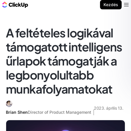
ClickUp blog
Kezdés
Ope
A feltételes logikával
támogatott intelligens
űrlapok támogatják a
legbonyolultabb
munkafolyamatokat
2023. április 13.
Brian Shen
Director of Product Management