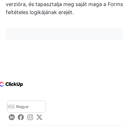
verzióra, és tapasztalja meg saját maga a Forms
feltételes logikájának erejét.
ClickUp Logo
LinkedIn
Facebook
Instagram
Twitter