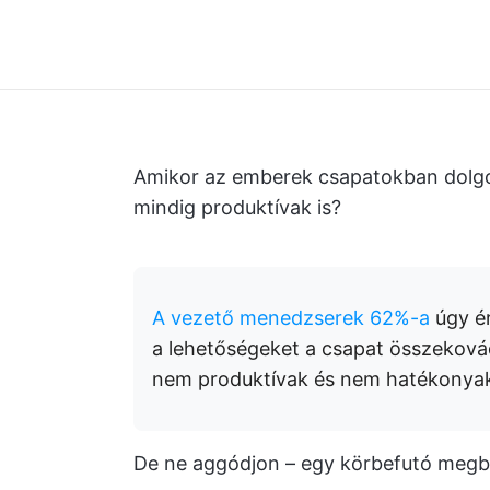
Amikor az emberek csapatokban dolgo
mindig produktívak is?
A vezető menedzserek 62%-a
úgy ér
a lehetőségeket a csapat összeková
nem produktívak és nem hatékonya
De ne aggódjon – egy körbefutó megbes