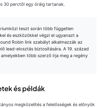
 30 perctől egy óráig tartanak.
riumközi teszt során több független
l és eszközökkel végzi el ugyanazt a
Round Robin link szabályt alkalmazzák az
nlő lead-elosztás biztosítására. A 19. század
 amelyekben több szerző írja meg a regény
etek és példák
ányos megközelítés a felelősségek és előnyök