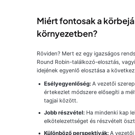
Miért fontosak a körbej
környezetben?
Röviden? Mert ez egy igazságos rendsz
Round Robin-találkozó-elosztás, vagy
idejének egyenlő elosztása a következő
Esélyegyenlőség:
A vezetői szerep
értekezlet módszere elősegíti a mé
tagjai között.
Jobb részvétel:
Ha mindenki kap le
elkötelezettséget és részvételt ösz
Különböző perspektívák:
A vezetői