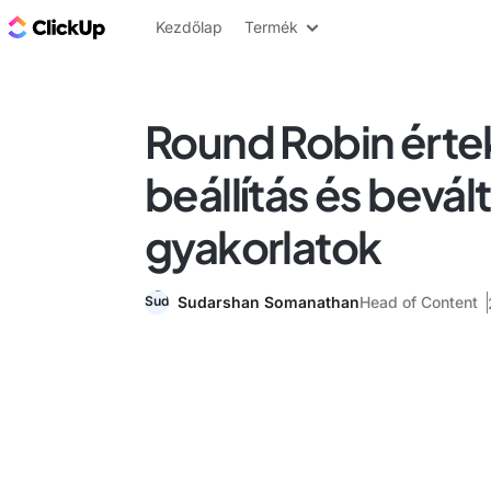
ClickUp blog
Kezdőlap
Termék
Round Robin érte
beállítás és bevált
gyakorlatok
Sudarshan Somanathan
Head of Content