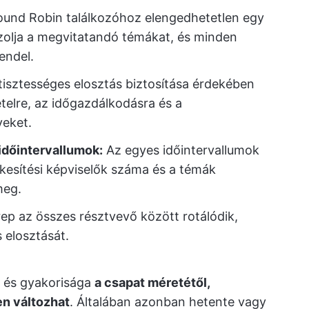
ound Robin találkozóhoz elengedhetetlen egy
ázolja a megvitatandó témákat, és minden
endel.
tisztességes elosztás biztosítása érdekében
telre, az időgazdálkodásra és a
veket.
időintervallumok:
Az egyes időintervallumok
kesítési képviselők száma és a témák
meg.
ep az összes résztvevő között rotálódik,
 elosztását.
 és gyakorisága
a csapat méretétől,
en változhat
. Általában azonban hetente vagy