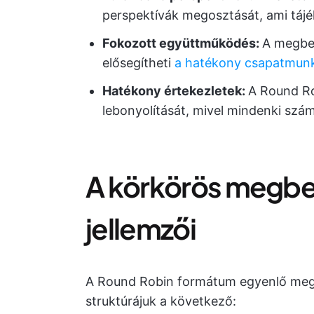
perspektívák megosztását, ami táj
Fokozott együttműködés:
A megbe
elősegítheti
a hatékony csapatmunk
Hatékony értekezletek:
A Round Ro
lebonyolítását, mivel mindenki szá
A körkörös megbe
jellemzői
A Round Robin formátum egyenlő megk
struktúrájuk a következő: