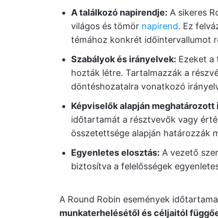
A találkozó napirendje:
A sikeres R
világos és tömör
napirend
. Ez felv
témához konkrét időintervallumot r
Szabályok és irányelvek:
Ezeket a 
hozták létre. Tartalmazzák a részvé
döntéshozatalra vonatkozó irányel
Képviselők alapján meghatározott 
időtartamát a résztvevők vagy érté
összetettsége alapján határozzák 
Egyenletes elosztás:
A vezető szer
biztosítva a felelősségek egyenletes
A Round Robin események időtartama
munkaterhelésétől és céljaitól függő