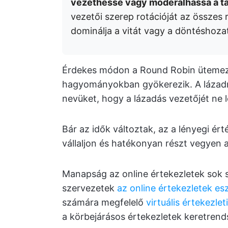
vezethesse vagy moderálhassa a ta
vezetői szerep rotációját az összes 
dominálja a vitát vagy a döntéshozat
Érdekes módon a Round Robin ütemezés
hagyományokban gyökerezik. A lázadn
nevüket, hogy a lázadás vezetőjét ne 
Bár az idők változtak, az a lényegi ér
vállaljon és hatékonyan részt vegyen
Manapság az online értekezletek sok
szervezetek
az online értekezletek es
számára megfelelő
virtuális értekezle
a körbejárásos értekezletek keretrends