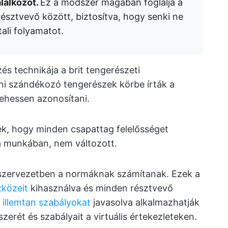
lálkozót.
Ez a módszer magában foglalja a
résztvevő között, biztosítva, hogy senki ne
ali folyamatot.
 technikája a brit tengerészeti
i szándékozó tengerészek körbe írták a
lehessen azonosítani.
ték, hogy minden csapattag felelősséget
 a munkában, nem változott.
 szervezetben a normáknak számítanak. Ezek a
zközeit
kihasználva és minden résztvevő
ti illemtan szabályokat
javasolva alkalmazhatják
zerét és szabályait a virtuális értekezleteken.