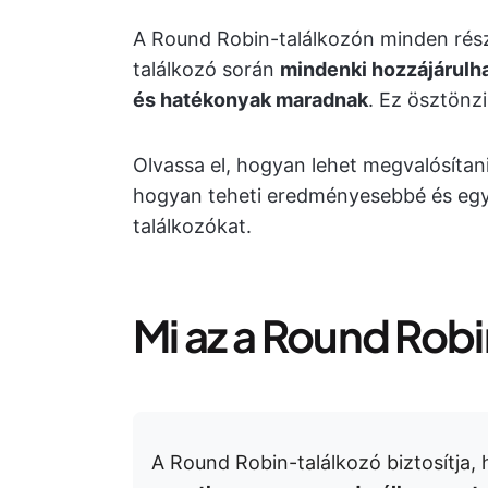
A Round Robin-találkozón minden rés
találkozó során
mindenki hozzájárulh
és hatékonyak maradnak
. Ez ösztönzi
Olvassa el, hogyan lehet megvalósítan
hogyan teheti eredményesebbé és eg
találkozókat.
Mi az a Round Rob
A Round Robin-találkozó biztosítja,