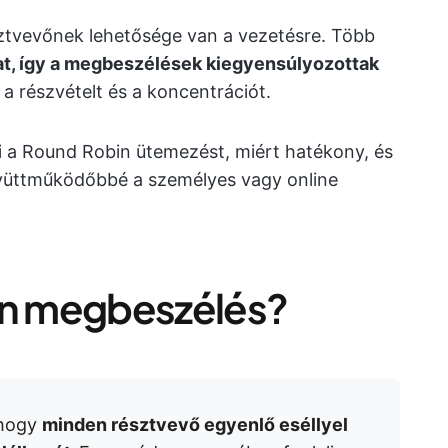
ztvevőnek lehetősége van a vezetésre. Több
at, így a megbeszélések kiegyensúlyozottak
 a részvételt és a koncentrációt.
i a Round Robin ütemezést, miért hatékony, és
yüttműködőbbé a személyes vagy online
in megbeszélés?
 hogy
minden résztvevő egyenlő eséllyel