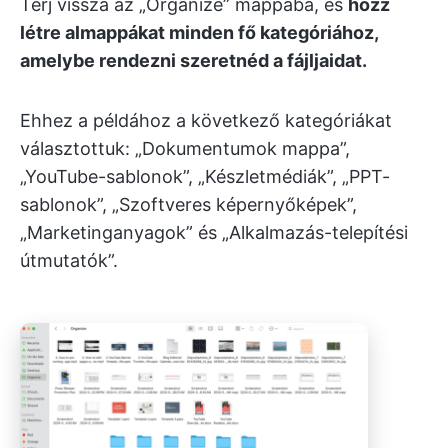
Térj vissza az „Organize” mappába, és
hozz
létre almappákat minden fő kategóriához,
amelybe rendezni szeretnéd a fájljaidat.
Ehhez a példához a következő kategóriákat
választottuk: „Dokumentumok mappa”,
„YouTube-sablonok”, „Készletmédiák”, „PPT-
sablonok”, „Szoftveres képernyőképek”,
„Marketinganyagok” és „Alkalmazás-telepítési
útmutatók”.