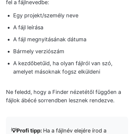
fel a fájlnevedbe:
Egy projekt/személy neve
A fájl leírása
A fájl megnyitásának dátuma
Bármely verziószám
A kezdőbetűid, ha olyan fájlról van szó,
amelyet másoknak fogsz elküldeni
Ne feledd, hogy a Finder nézetétől függően a
fájlok ábécé sorrendben lesznek rendezve.
💡Profi tipp:
Ha a fájlnév elejére írod a