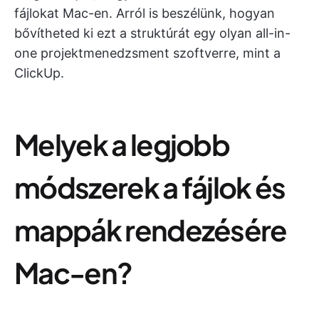
fájlokat Mac-en. Arról is beszélünk, hogyan
bővítheted ki ezt a struktúrát egy olyan all-in-
one projektmenedzsment szoftverre, mint a
ClickUp.
Melyek a legjobb
módszerek a fájlok és
mappák rendezésére
Mac-en?