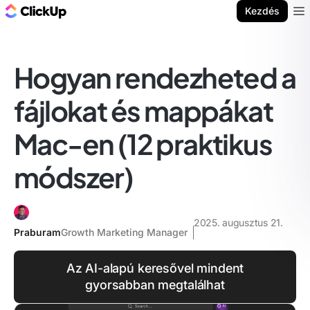
ClickUp blog
Kezdés
Ope
Hogyan rendezheted a
fájlokat és mappákat
Mac-en (12 praktikus
módszer)
2025. augusztus 21.
Praburam
Growth Marketing Manager
Az AI-alapú keresővel mindent
gyorsabban megtalálhat