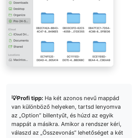
💡Profi tipp:
Ha két azonos nevű mappád
van különböző helyeken, tartsd lenyomva
az „Option” billentyűt, és húzd az egyik
mappát a másikra. Amikor a rendszer kéri,
válaszd az „Összevonás” lehetőséget a két