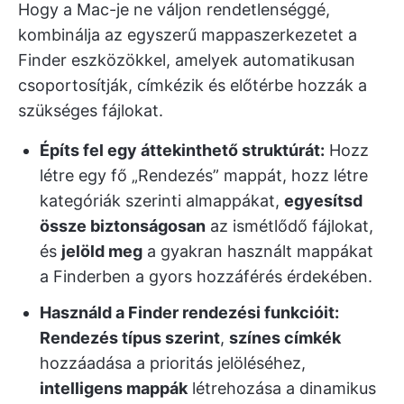
Hogy a Mac-je ne váljon rendetlenséggé,
kombinálja az egyszerű mappaszerkezetet a
Finder eszközökkel, amelyek automatikusan
csoportosítják, címkézik és előtérbe hozzák a
szükséges fájlokat.
Építs fel egy áttekinthető struktúrát:
Hozz
létre egy fő „Rendezés” mappát, hozz létre
kategóriák szerinti almappákat,
egyesítsd
össze biztonságosan
az ismétlődő fájlokat,
és
jelöld meg
a gyakran használt mappákat
a Finderben a gyors hozzáférés érdekében.
Használd a Finder rendezési funkcióit:
Rendezés típus szerint
,
színes címkék
hozzáadása a prioritás jelöléséhez,
intelligens mappák
létrehozása a dinamikus