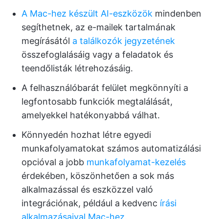
A Mac-hez készült AI-eszközök
mindenben
segíthetnek, az e-mailek tartalmának
megírásától
a találkozók jegyzetének
összefoglalásáig vagy a feladatok és
teendőlisták létrehozásáig.
A felhasználóbarát felület megkönnyíti a
legfontosabb funkciók megtalálását,
amelyekkel hatékonyabbá válhat.
Könnyedén hozhat létre egyedi
munkafolyamatokat számos automatizálási
opcióval a jobb
munkafolyamat-kezelés
érdekében, köszönhetően a sok más
alkalmazással és eszközzel való
integrációnak, például a kedvenc
írási
alkalmazásaival Mac-hez.