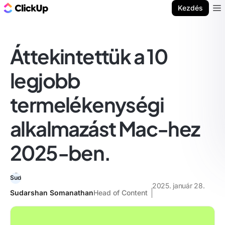
ClickUp blog
Kezdés
Ope
Áttekintettük a 10
legjobb
termelékenységi
alkalmazást Mac-hez
2025-ben.
2025. január 28.
Sudarshan Somanathan
Head of Content