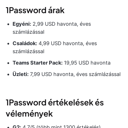
1Password árak
Egyéni:
2,99 USD havonta, éves
számlázással
Családok:
4,99 USD havonta, éves
számlázással
Teams Starter Pack:
19,95 USD havonta
Üzleti:
7,99 USD havonta, éves számlázással
1Password értékelések és
vélemények
G2:
4,7/5 (több mint 1300 értékelés)