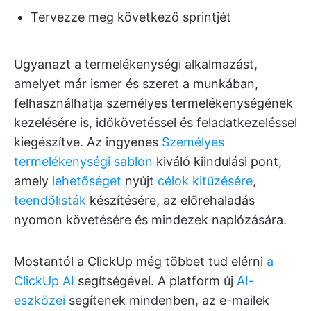
Tervezze meg következő sprintjét
Ugyanazt a termelékenységi alkalmazást,
amelyet már ismer és szeret a munkában,
felhasználhatja személyes termelékenységének
kezelésére is, időkövetéssel és feladatkezeléssel
kiegészítve. Az ingyenes
Személyes
termelékenységi sablon
kiváló kiindulási pont,
amely
lehetőséget
nyújt
célok kitűzésére
,
teendőlisták
készítésére, az előrehaladás
nyomon követésére és mindezek naplózására.
Mostantól a ClickUp még többet tud elérni
a
ClickUp AI
segítségével. A platform új
AI-
eszközei
segítenek mindenben, az e-mailek