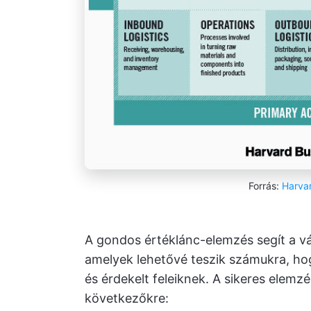
Forrás:
Harvar
A gondos értéklánc-elemzés segít a vá
amelyek lehetővé teszik számukra, ho
és érdekelt feleiknek. A sikeres elemz
következőkre: