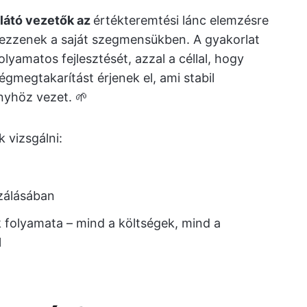
elátó vezetők az
értékteremtési lánc elemzésre
rezzenek a saját szegmensükben. A gyakorlat
lyamatos fejlesztését, azzal a céllal, hogy
ségmegtakarítást érjenek el, ami stabil
nyhöz vezet. 🌱
 vizsgálni:
izálásában
 folyamata – mind a költségek, mind a
l