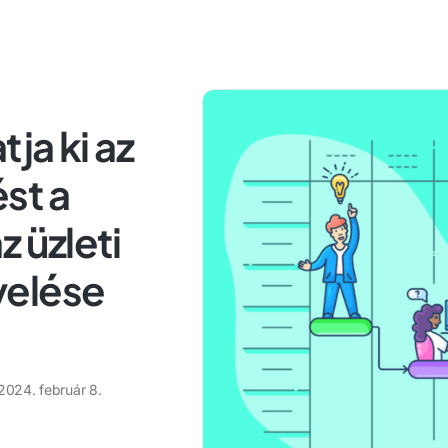
ja ki az
st a
 üzleti
velése
2024. február 8.