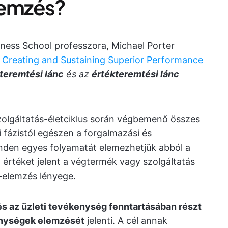
lemzés?
ness School professzora, Michael Porter
 Creating and Sustaining Superior Performance
teremtési lánc
és az
értékteremtési lánc
zolgáltatás-életciklus során végbemenő összes
si fázistól egészen a forgalmazási és
minden egyes folyamatát elemezhetjük abból a
értéket jelent a végtermék vagy szolgáltatás
-elemzés lényege.
és az üzleti tevékenység fenntartásában részt
enységek elemzését
jelenti. A cél annak