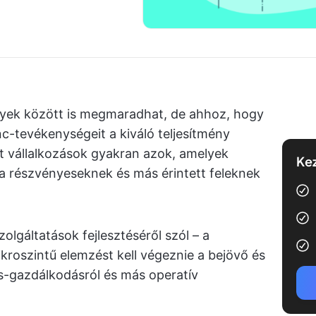
ények között is megmaradhat, de ahhoz, hogy
nc-tevékenységeit a kiváló teljesítmény
t vállalkozások gyakran azok, amelyek
Kez
a részvényeseknek és más érintett feleknek
lgáltatások fejlesztéséről szól – a
roszintű elemzést kell végeznie a bejövő és
s-gazdálkodásról és más operatív