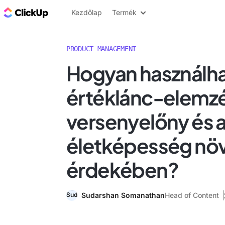
ClickUp blog
Kezdőlap
Termék
PRODUCT MANAGEMENT
Hogyan használhat
értéklánc-elemzé
versenyelőny és az
életképesség nö
érdekében?
Sudarshan Somanathan
Head of Content