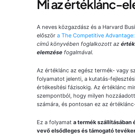
Mi az értéklánc-e
A neves közgazdász és a Harvard Busi
először
a The Competitive Advantage:
című könyvében foglalkozott az
érték
elemzése
fogalmával.
Az értéklánc az egész termék- vagy s
folyamatot jelenti, a kutatás-fejleszté
értékesítési fázisokig. Az értéklánc 
szempontból, hogy milyen hozzáadott 
számára, és pontosan ez az értéklánc
Ez a folyamat
a termék szállításában 
vevő elsődleges és támogató tevék