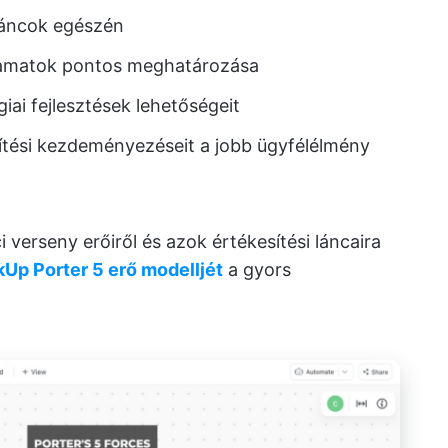
láncok egészén
lyamatok pontos meghatározása
ai fejlesztések lehetőségeit
sítési kezdeményezéseit a jobb ügyfélélmény
 verseny erőiről és azok értékesítési láncaira
kUp Porter 5 erő modelljét
a gyors