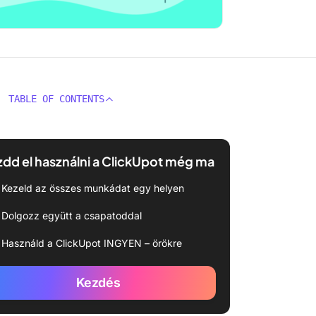
TABLE OF CONTENTS
dd el használni a ClickUpot még ma
Kezeld az összes munkádat egy helyen
Dolgozz együtt a csapatoddal
Használd a ClickUpot INGYEN – örökre
Kezdés