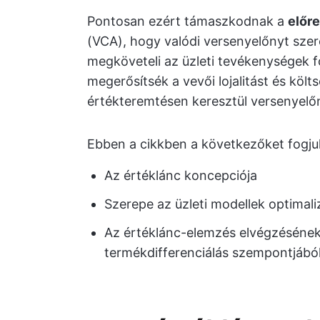
Pontosan ezért támaszkodnak a
előr
(VCA), hogy valódi versenyelőnyt sze
megköveteli az üzleti tevékenységek fo
megerősítsék a vevői lojalitást és költ
értékteremtésen keresztül versenyelő
Ebben a cikkben a következőket fogjuk
Az értéklánc koncepciója
Szerepe az üzleti modellek optimal
Az értéklánc-elemzés elvégzésének
termékdifferenciálás szempontjábó