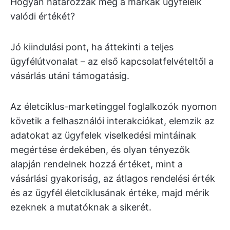
Hogyan határozzák meg a márkák ügyfeleik
valódi értékét?
Jó kiindulási pont, ha áttekinti a teljes
ügyfélútvonalat – az első kapcsolatfelvételtől a
vásárlás utáni támogatásig.
Az életciklus-marketinggel foglalkozók nyomon
követik a felhasználói interakciókat, elemzik az
adatokat az ügyfelek viselkedési mintáinak
megértése érdekében, és olyan tényezők
alapján rendelnek hozzá értéket, mint a
vásárlási gyakoriság, az átlagos rendelési érték
és az ügyfél életciklusának értéke, majd mérik
ezeknek a mutatóknak a sikerét.