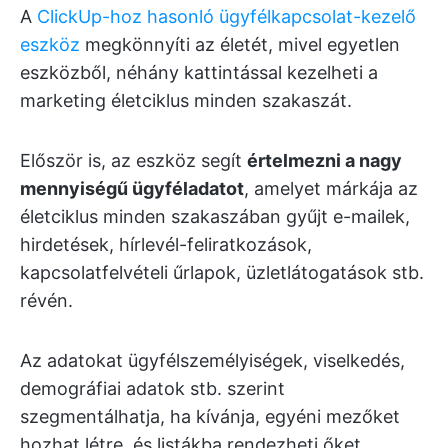
A
ClickUp-hoz hasonló ügyfélkapcsolat-kezelő
eszköz
megkönnyíti az életét, mivel egyetlen
eszközből, néhány kattintással kezelheti a
marketing életciklus minden szakaszát.
Először is, az eszköz segít
értelmezni a nagy
mennyiségű ügyféladatot
, amelyet márkája az
életciklus minden szakaszában gyűjt e-mailek,
hirdetések, hírlevél-feliratkozások,
kapcsolatfelvételi űrlapok, üzletlátogatások stb.
révén.
Az adatokat ügyfélszemélyiségek, viselkedés,
demográfiai adatok stb. szerint
szegmentálhatja, ha kívánja, egyéni mezőket
hozhat létre, és listákba rendezheti őket.