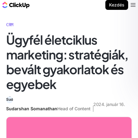
ClickUp blog
Kezdés
Ope
CRM
Ügyfél életciklus
marketing: stratégiák,
bevált gyakorlatok és
egyebek
2024. január 16.
Sudarshan Somanathan
Head of Content