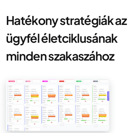
Hatékony stratégiák az
ügyfél életciklusának
minden szakaszához