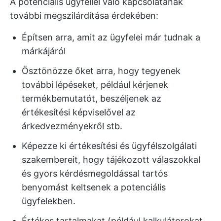
A potenciális ügyféllel való kapcsolatának
további megszilárdítása érdekében:
Építsen arra, amit az ügyfelei már tudnak a
márkájáról
Ösztönözze őket arra, hogy tegyenek
további lépéseket, például kérjenek
termékbemutatót, beszéljenek az
értékesítési képviselővel az
árkedvezményekről stb.
Képezze ki értékesítési és ügyfélszolgálati
szakembereit, hogy tájékozott válaszokkal
és gyors kérdésmegoldással tartós
benyomást keltsenek a potenciális
ügyfelekben.
Értékes tartalmakat (például kalkulátorokat,