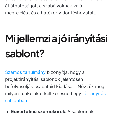
átláthatóságot, a szabályoknak való
megfelelést és a hatékony döntéshozatalt.
Mi jellemzi a jó irányítási
sablont?
Számos tanulmány
bizonyítja, hogy a
projektirányítási sablonok jelentősen
befolyásolják csapataid kiadásait. Nézzük meg,
milyen funkciókat kell keresned egy
jó irányítási
sablonban
:
Egyértelmű szerepkörök:
A sablonnak