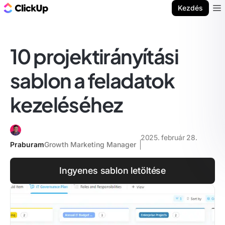
ClickUp blog
Kezdés
Ope
10 projektirányítási
sablon a feladatok
kezeléséhez
2025. február 28.
Praburam
Growth Marketing Manager
Ingyenes sablon letöltése