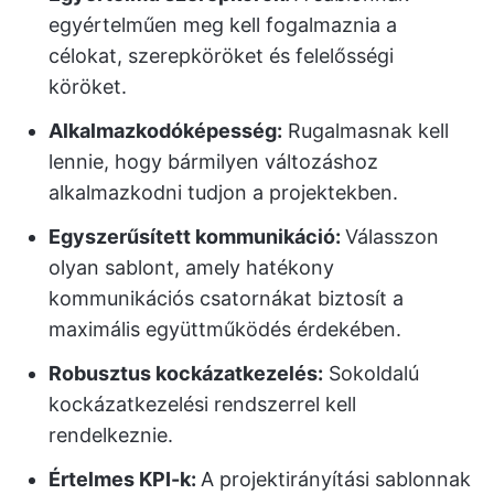
egyértelműen meg kell fogalmaznia a
célokat, szerepköröket és felelősségi
köröket.
Alkalmazkodóképesség:
Rugalmasnak kell
lennie, hogy bármilyen változáshoz
alkalmazkodni tudjon a projektekben.
Egyszerűsített kommunikáció:
Válasszon
olyan sablont, amely hatékony
kommunikációs csatornákat biztosít a
maximális együttműködés érdekében.
Robusztus kockázatkezelés:
Sokoldalú
kockázatkezelési rendszerrel kell
rendelkeznie.
Értelmes KPI-k:
A projektirányítási sablonnak