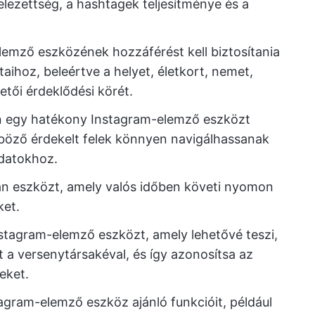
telezettség, a hashtagek teljesítménye és a
lemző eszközének hozzáférést kell biztosítania
aihoz, beleértve a helyet, életkort, nemet,
etői érdeklődési körét.
n egy hatékony Instagram-elemző eszközt
lönböző érdekelt felek könnyen navigálhassanak
datokhoz.
an eszközt, amely valós időben követi nyomon
ket.
stagram-elemző eszközt, amely lehetővé teszi,
 a versenytársakéval, és így azonosítsa az
eket.
agram-elemző eszköz ajánló funkcióit, például