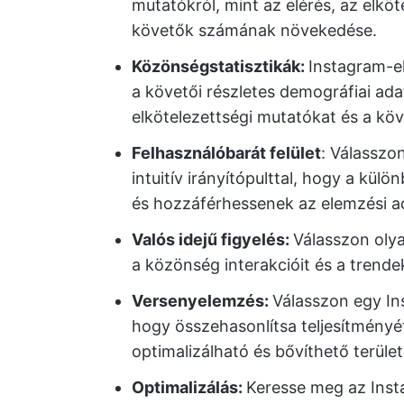
mutatókról, mint az elérés, az elkö
követők számának növekedése.
Közönségstatisztikák:
Instagram-e
a követői részletes demográfiai adat
elkötelezettségi mutatókat és a köv
Felhasználóbarát felület
: Válasszo
intuitív irányítópulttal, hogy a kü
és hozzáférhessenek az elemzési a
Valós idejű figyelés:
Válasszon oly
a közönség interakcióit és a trende
Versenyelemzés:
Válasszon egy In
hogy összehasonlítsa teljesítményét
optimalizálható és bővíthető terület
Optimalizálás:
Keresse meg az Inst