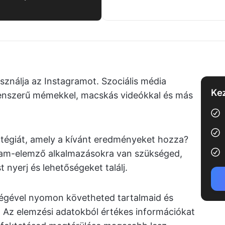
sználja az Instagramot. Szociális média
Kez
enszerű mémekkel, macskás videókkal és más
atégiát, amely a kívánt eredményeket hozza?
agram-elemző alkalmazásokra van szükséged,
 nyerj és lehetőségeket találj.
égével nyomon követheted tartalmaid és
t. Az elemzési adatokból értékes információkat