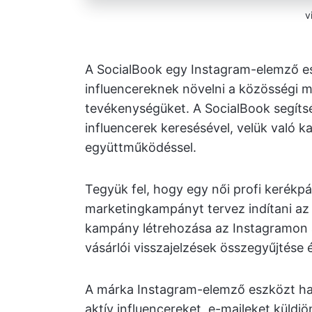
v
A SocialBook egy Instagram-elemző es
influencereknek növelni a közösségi mé
tevékenységüket. A SocialBook segít
influencerek keresésével, velük való ka
együttműködéssel.
Tegyük fel, hogy egy női profi kerékp
marketingkampányt tervez indítani az
kampány létrehozása az Instagramon a
vásárlói visszajelzések összegyűjtése
A márka Instagram-elemző eszközt ha
aktív influencereket, e-maileket küldjön