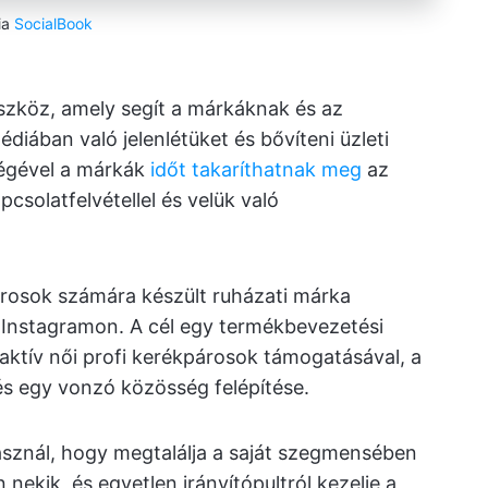
ia
SocialBook
zköz, amely segít a márkáknak és az
diában való jelenlétüket és bővíteni üzleti
ségével a márkák
időt takaríthatnak meg
az
pcsolatfelvétellel és velük való
árosok számára készült ruházati márka
 Instagramon. A cél egy termékbevezetési
ktív női profi kerékpárosok támogatásával, a
 és egy vonzó közösség felépítése.
sznál, hogy megtalálja a saját szegmensében
 nekik, és egyetlen irányítópultról kezelje a