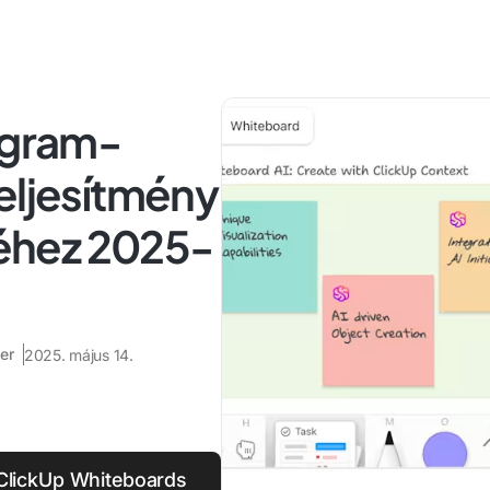
agram-
eljesítmény
éhez 2025-
er
2025. május 14.
ClickUp Whiteboards