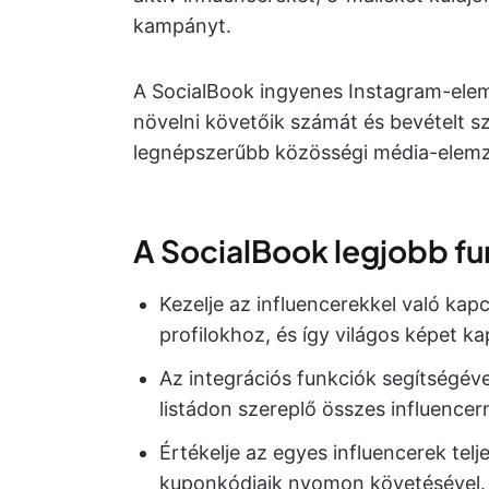
kampányt.
A SocialBook ingyenes Instagram-elem
növelni követőik számát és bevételt sz
legnépszerűbb közösségi média-elem
A SocialBook legjobb fu
Kezelje az influencerekkel való kap
profilokhoz, és így világos képet k
Az integrációs funkciók segítségév
listádon szereplő összes influencer
Értékelje az egyes influencerek telj
kuponkódjaik nyomon követésével.