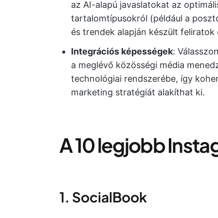
az AI-alapú javaslatokat az optimáli
tartalomtípusokról (például a poszto
és trendek alapján készült feliratok
Integrációs képességek
: Válasszo
a meglévő közösségi média menedz
technológiai rendszerébe, így koh
marketing stratégiát alakíthat ki.
A 10 legjobb Inst
1. SocialBook