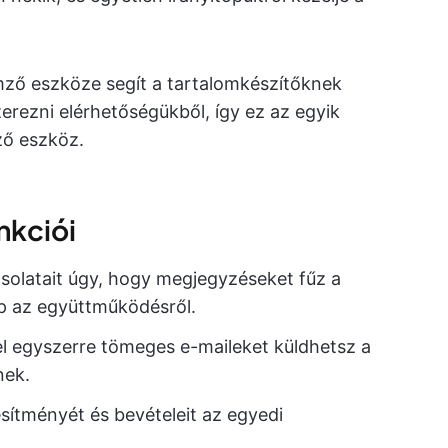
ző eszköze segít a tartalomkészítőknek
erezni elérhetőségükből, így ez az egyik
ző eszköz.
nkciói
csolatait úgy, hogy megjegyzéseket fűz a
ap az együttműködésről.
el egyszerre tömeges e-maileket küldhetsz a
nek.
esítményét és bevételeit az egyedi