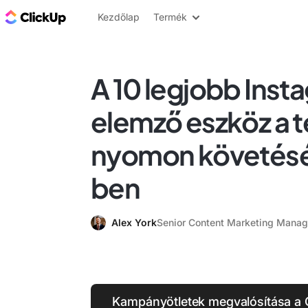
ClickUp blog
Kezdőlap
Termék
A 10 legjobb Inst
elemző eszköz a t
nyomon követés
ben
Alex York
Senior Content Marketing Manag
Kampányötletek megvalósítása a 