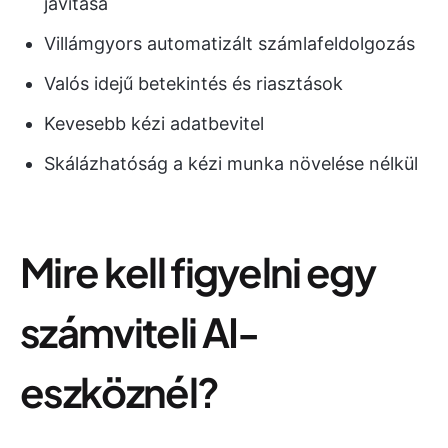
javítása
Villámgyors automatizált számlafeldolgozás
Valós idejű betekintés és riasztások
Kevesebb kézi adatbevitel
Skálázhatóság a kézi munka növelése nélkül
Mire kell figyelni egy
számviteli AI-
eszköznél?