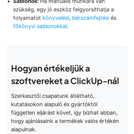
Sablonok:
Ha manuális munkára van
szükség, egy jó eszköz felgyorsíthatja a
folyamatot
könyvelési
,
bérszámfejtési
és
főkönyvi sablonokkal
.
Hogyan értékeljük a
szoftvereket a ClickUp-nál
Szerkesztői csapatunk átlátható,
kutatásokon alapuló és gyártóktól
független eljárást követ, így bízhat abban,
hogy ajánlásaink a termékek valós értékén
alapulnak.