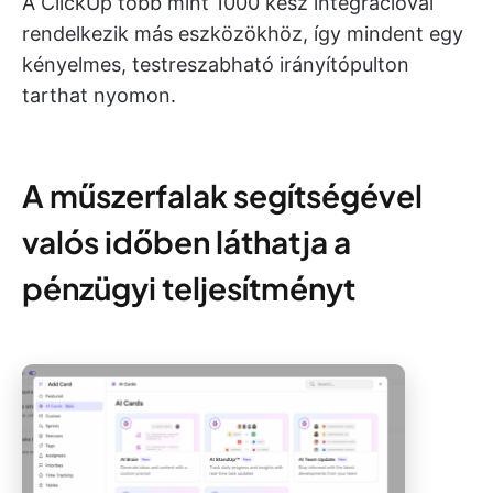
A ClickUp több mint 1000 kész integrációval
rendelkezik más eszközökhöz, így mindent egy
kényelmes, testreszabható irányítópulton
tarthat nyomon.
A műszerfalak segítségével
valós időben láthatja a
pénzügyi teljesítményt