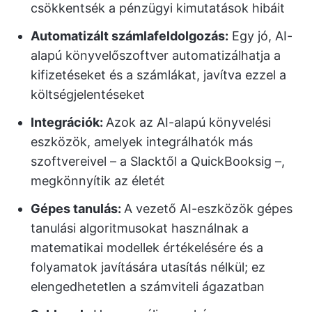
csökkentsék a pénzügyi kimutatások hibáit
Automatizált számlafeldolgozás:
Egy jó, AI-
alapú könyvelőszoftver automatizálhatja a
kifizetéseket és a számlákat, javítva ezzel a
költségjelentéseket
Integrációk:
Azok az AI-alapú könyvelési
eszközök, amelyek integrálhatók más
szoftvereivel – a Slacktől a QuickBooksig –,
megkönnyítik az életét
Gépes tanulás
:
A vezető AI-eszközök gépes
tanulási algoritmusokat használnak a
matematikai modellek értékelésére és a
folyamatok javítására utasítás nélkül; ez
elengedhetetlen a számviteli ágazatban