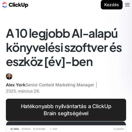
ClickUp blog
Kezdés
Ope
A 10 legjobb AI-alapú
könyvelési szoftver és
eszköz [év]-ben
Alex York
Senior Content Marketing Manager
2025. március 28.
Hatékonyabb nyilvántartás a ClickUp
Brain segítségével