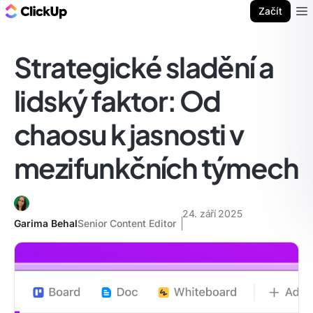
ClickUp blog
Začít
Ope
Strategické sladění a
lidský faktor: Od
chaosu k jasnosti v
mezifunkčních týmech
24. září 2025
Garima Behal
Senior Content Editor