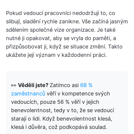
Pokud vedoucí pracovníci nedodržují to, co
slibují, sladění rychle zanikne. Vše začíná jasným
sdělením společné vize organizace. Je také
nutné ji opakovat, aby se vryla do paměti, a
přizpůsobovat ji, když se situace změní. Takto
ukážete její význam v každodenní práci.
👀
Věděli jste?
Zatímco asi
68 %
zaměstnanců
věří v kompetence svých
vedoucích, pouze 56 % věří v jejich
benevolentnost, tedy v to, že se vedoucí
starají o lidi.
Když benevolentnost klesá,
klesá i důvěra, což podkopává soulad.