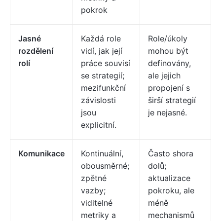
pokrok
Jasné
Každá role
Role/úkoly
rozdělení
vidí, jak její
mohou být
rolí
práce souvisí
definovány,
se strategií;
ale jejich
mezifunkční
propojení s
závislosti
širší strategií
jsou
je nejasné.
explicitní.
Komunikace
Kontinuální,
Často shora
obousměrné;
dolů;
zpětné
aktualizace
vazby;
pokroku, ale
viditelné
méně
metriky a
mechanismů