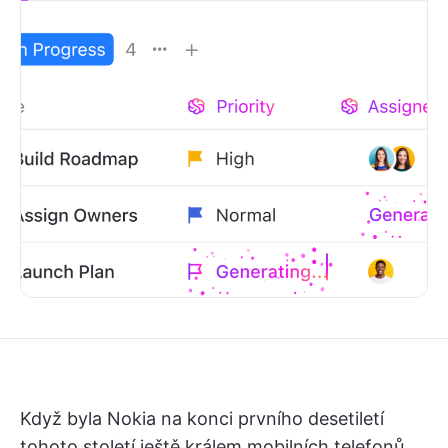
Když byla Nokia na konci prvního desetiletí
tohoto století ještě králem mobilních telefonů,