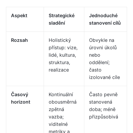
Aspekt
Strategické
Jednoduché
sladění
stanovení cílů
Rozsah
Holistický
Obvykle na
přístup: vize,
úrovni úkolů
lidé, kultura,
nebo
struktura,
oddělení;
realizace
často
izolované cíle
Časový
Kontinuální
Často pevně
horizont
obousměrná
stanovená
zpětná
doba; méně
vazba;
přizpůsobivá
viditelné
metriky a