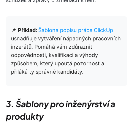
schůzek a zprávy o změnách směn.
📌
Příklad:
Šablona popisu práce ClickUp
usnadňuje vytváření nápadných pracovních
inzerátů. Pomáhá vám zdůraznit
odpovědnosti, kvalifikaci a výhody
způsobem, který upoutá pozornost a
přiláká ty správné kandidáty.
3. Šablony pro inženýrství a
produkty