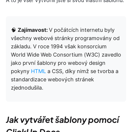
A to je vše! Vytvořili jste si svou vlastní šablonu.
🧠
Zajímavost:
V počátcích internetu byly
všechny webové stránky programovány od
základu. V roce 1994 však konsorcium
World Wide Web Consortium (W3C) zavedlo
jako první šablony pro webový design
pokyny
HTML
a CSS, díky nimž se tvorba a
standardizace webových stránek
zjednodušila.
Jak vytvářet šablony pomocí
ClickUp Docs