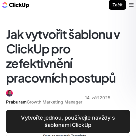
ClickUp blog
Začít
Ope
Jak vytvořit šablonu v
ClickUp pro
zefektivnění
pracovních postupů
14. září 2025
Praburam
Growth Marketing Manager
Vytvořte jednou, používejte navždy s
šablonami ClickUp