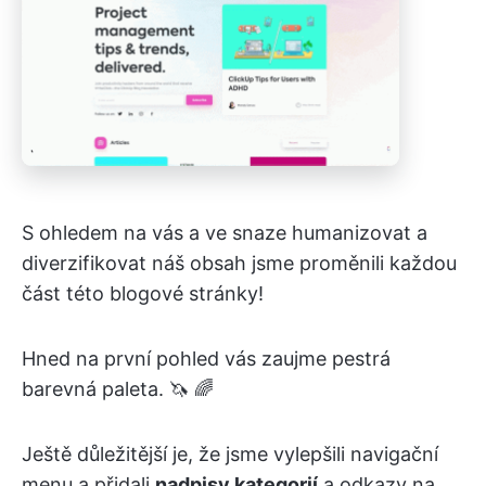
S ohledem na vás a ve snaze humanizovat a
diverzifikovat náš obsah jsme proměnili každou
část této blogové stránky!
Hned na první pohled vás zaujme pestrá
barevná paleta. 🦄 🌈
Ještě důležitější je, že jsme vylepšili navigační
menu a přidali
nadpisy kategorií
a odkazy na