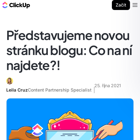
ClickUp blog
Začít
Ope
Představujeme novou
stránku blogu: Co na ní
najdete?!
25. října 2021
Leila Cruz
Content Partnership Specialist