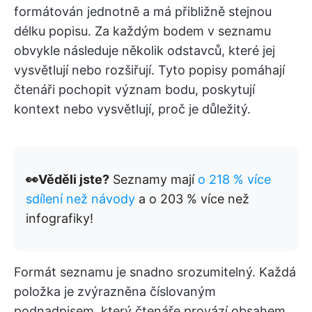
formátován jednotně a má přibližně stejnou
délku popisu. Za každým bodem v seznamu
obvykle následuje několik odstavců, které jej
vysvětlují nebo rozšiřují. Tyto popisy pomáhají
čtenáři pochopit význam bodu, poskytují
kontext nebo vysvětlují, proč je důležitý.
👀Věděli jste?
Seznamy mají
o 218 % více
sdílení než návody
a o 203 % více než
infografiky!
Formát seznamu je snadno srozumitelný. Každá
položka je zvýrazněna číslovaným
podnadpisem, který čtenáře provází obsahem.