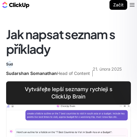
ClickUp blog
Začít
Ope
Jak napsat seznam s
příklady
21. února 2025
Sudarshan Somanathan
Head of Content
Vytvářejte lepší seznamy rychleji s
ClickUp Brain