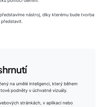
zků pomocí Gemini.
 představíme nástroj, díky kterému bude tvorba
 představit.
hrnutí
žený na umělé inteligenci, který během
tové podněty v úchvatné vizuály.
webových stránkách, v aplikaci nebo