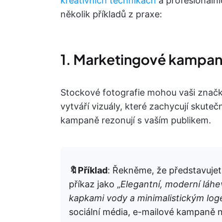
kreativních technikách
a profesionální
několik příkladů z praxe:
1. Marketingové kampa
Stockové fotografie mohou vaši značk
vytváří vizuály, které zachycují skute
kampaně rezonují s vaším publikem.
🔖Příklad
: Řekněme, že představujet
příkaz jako „
Elegantní, moderní láhe
kapkami vody a minimalistickým lo
sociální média, e-mailové kampaně n