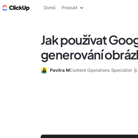
ClickUp blog
Domů
Produkt
Jak používat Goog
generování obráz
Pavitra M
Content Operations Specialist
6