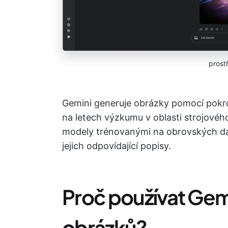
prost
Gemini generuje obrázky pomocí pokro
na letech výzkumu v oblasti strojového
modely trénovanými na obrovských da
jejich odpovídající popisy.
Proč používat Gem
obrázků?