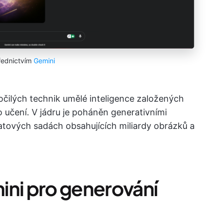
řednictvím
Gemini
čilých technik umělé inteligence založených
 učení. V jádru je poháněn generativními
tových sadách obsahujících miliardy obrázků a
ini pro generování