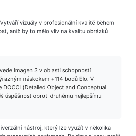
ytváří vizuály v profesionální kvalitě během
st, aniž by to mělo vliv na kvalitu obrázků
vede Imagen 3 v oblasti schopností
ýrazným náskokem +114 bodů Elo. V
e DOCCI (Detailed Object and Conceptual
3% úspěšnost oproti druhému nejlepšímu
verzální nástroj, který lze využít v několika