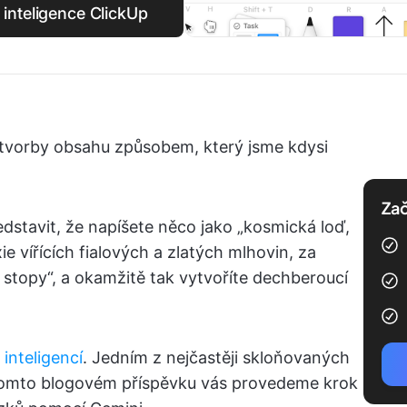
inteligence ClickUp
o tvorby obsahu způsobem, který jsme kdysi
Zač
ředstavit, že napíšete něco jako „kosmická loď,
e vířících fialových a zlatých mlhovin, za
 stopy“, a okamžitě tak vytvoříte dechberoucí
inteligencí
. Jedním z nejčastěji skloňovaných
tomto blogovém příspěvku vás provedeme krok