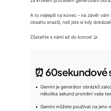
za krokem procesem generování obrá
A to nejlepší na konec – na závěr vám
obsahu snazší, než jste si kdy dokázali
Zůstaňte s námi až do konce! 🤝
⏰ 60sekundové s
Gemini je generátor obrázků zalo
několika sekund promění vaše tex
Gemini můžete používat na jeho 