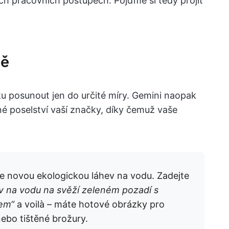
ch pracovních postupech. Pojďme si tedy projít
ně
u posunout jen do určité míry. Gemini naopak
čné poselství vaší značky, díky čemuž vaše
e novou ekologickou láhev na vodu. Zadejte
v na vodu na svěží zeleném pozadí s
gem“
a voilà – máte hotové obrázky pro
ebo tištěné brožury.