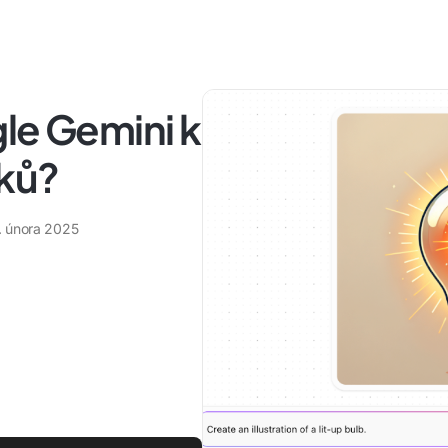
le Gemini k
ků?
. února 2025