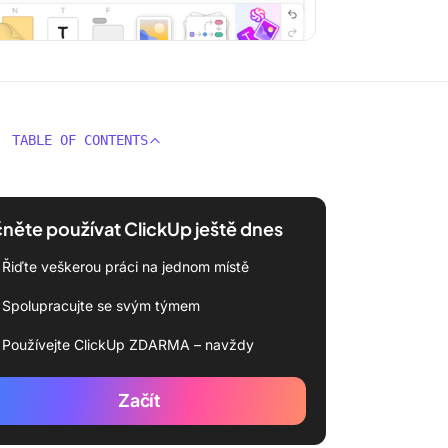
TABLE OF CONTENTS
něte používat ClickUp ještě dnes
Řiďte veškerou práci na jednom místě
Spolupracujte se svým týmem
Používejte ClickUp ZDARMA – navždy
Začít