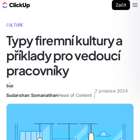
ClickUp blog
Začít
Ope
CULTURE
Typy firemní kultury a
příklady pro vedoucí
pracovníky
7. prosince 2024
Sudarshan Somanathan
Head of Content