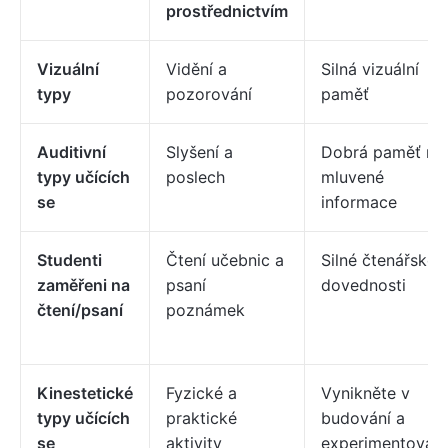
prostřednictvím
Vizuální
Vidění a
Silná vizuální
typy
pozorování
paměť
Auditivní
Slyšení a
Dobrá paměť na
typy učících
poslech
mluvené
se
informace
Studenti
Čtení učebnic a
Silné čtenářské
zaměřeni na
psaní
dovednosti
čtení/psaní
poznámek
Kinestetické
Fyzické a
Vynikněte v
typy učících
praktické
budování a
se
aktivity
experimentování