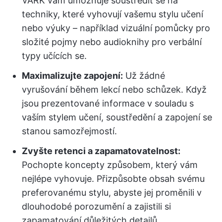
VARK vám umožňuje soustředit se na
techniky, které vyhovují vašemu stylu učení
nebo výuky – například vizuální pomůcky pro
složité pojmy nebo audioknihy pro verbální
typy učících se.
Maximalizujte zapojení:
Už žádné
vyrušování během lekcí nebo schůzek. Když
jsou prezentované informace v souladu s
vaším stylem učení, soustředění a zapojení se
stanou samozřejmostí.
Zvyšte retenci a zapamatovatelnost:
Pochopte koncepty způsobem, který vám
nejlépe vyhovuje. Přizpůsobte obsah svému
preferovanému stylu, abyste jej proměnili v
dlouhodobé porozumění a zajistili si
zapamatování důležitých detailů.