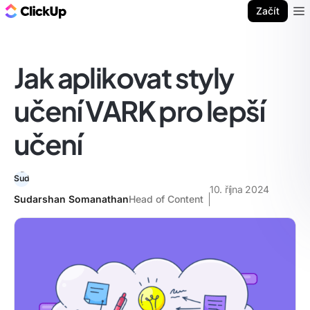
ClickUp blog
Začít
Ope
Jak aplikovat styly
učení VARK pro lepší
učení
10. října 2024
Sudarshan Somanathan
Head of Content