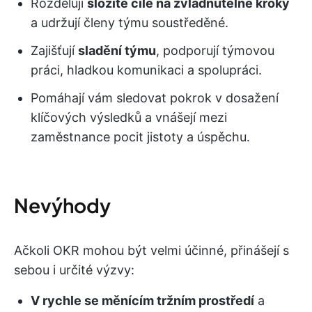
Rozdělují
složité cíle na zvládnutelné kroky
a udržují členy týmu soustředěné.
Zajišťují
sladění týmu
, podporují týmovou
práci, hladkou komunikaci a spolupráci.
Pomáhají vám sledovat pokrok v dosažení
klíčových výsledků a vnášejí mezi
zaměstnance pocit jistoty a úspěchu.
Nevýhody
Ačkoli OKR mohou být velmi účinné, přinášejí s
sebou i určité výzvy:
V rychle se měnícím tržním prostředí
a