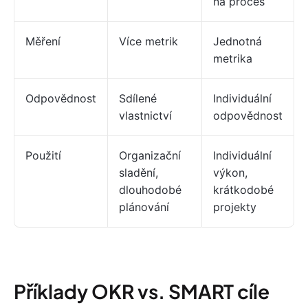
na proces
Měření
Více metrik
Jednotná
metrika
Odpovědnost
Sdílené
Individuální
vlastnictví
odpovědnost
Použití
Organizační
Individuální
sladění,
výkon,
dlouhodobé
krátkodobé
plánování
projekty
Příklady OKR vs. SMART cíle