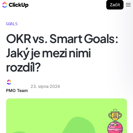
ClickUp blog
Začít
Ope
GOALS
OKR vs. Smart Goals:
Jaký je mezi nimi
rozdíl?
23. srpna 2024
PMO Team