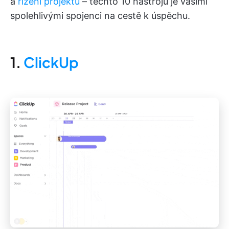
a
řízení projektů
– těchto 10 nástrojů je vašimi
spolehlivými spojenci na cestě k úspěchu.
1.
ClickUp