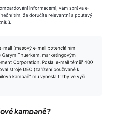
 bombardováni informacemi, vám správa e-
eční tím, že doručíte relevantní a poutavý
níků.
-mail (masový e-mail potenciálním
78 Garym Thuerkem, marketingovým
pment Corporation. Poslal e-mail téměř 400
oval stroje DEC (zařízení používané k
mailová kampaň“ mu vynesla tržby ve výši
ailové kampaně?