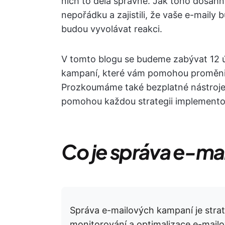
nich to dělá správně. Jak toho dosáhno
nepořádku a zajistili, že vaše e-maily
budou vyvolávat reakci.
V tomto blogu se budeme zabývat 12 ú
kampaní, které vám pomohou proměnit p
Prozkoumáme také bezplatné nástroje 
pomohou každou strategii implemento
Co je správa e-m
Správa e-mailových kampaní je strat
monitorování a optimalizace e-mai