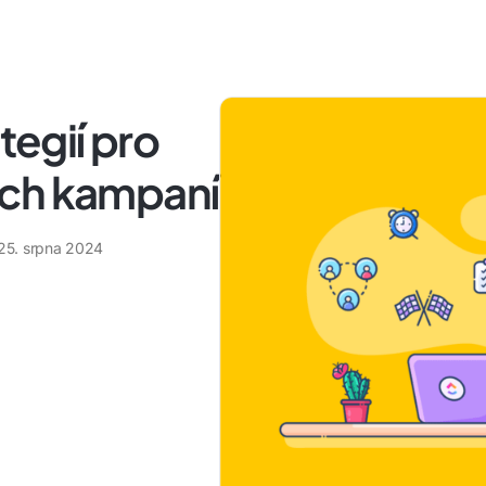
tegií pro
ých kampaní
25. srpna 2024