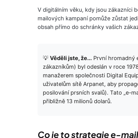
V digitálním věku, kdy jsou zákazníci
mailových kampaní pomůže zůstat jedin
obsah přímo do schránky vašich zákaz
💡
Věděli jste, že...
První hromadný e
zákazníkům) byl odeslán v roce 19
manažerem společnosti Digital Equi
uživatelům sítě Arpanet, aby propag
posilování prsních svalů). Tato „e-
přibližně 13 milionů dolarů.
Co je to strategie e-m