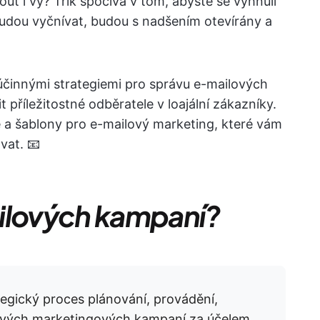
ut i vy? Trik spočívá v tom, abyste se vyhnuli
 budou vyčnívat, budou s nadšením otevírány a
činnými strategiemi pro správu e-mailových
říležitostné odběratele v loajální zákazníky.
a šablony pro e-mailový marketing, které vám
vat. 📧
ailových kampaní?
egický proces plánování, provádění,
lových marketingových kampaní za účelem