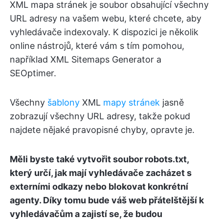
XML mapa stránek je soubor obsahující všechny
URL adresy na vašem webu, které chcete, aby
vyhledávače indexovaly. K dispozici je několik
online nástrojů, které vám s tím pomohou,
například XML Sitemaps Generator a
SEOptimer.
Všechny
šablony
XML
mapy stránek
jasně
zobrazují všechny URL adresy, takže pokud
najdete nějaké pravopisné chyby, opravte je.
Měli byste také vytvořit soubor robots.txt,
který určí, jak mají vyhledávače zacházet s
externími odkazy nebo blokovat konkrétní
agenty. Díky tomu bude váš web přátelštější k
vyhledávačům a zajistí se, že budou