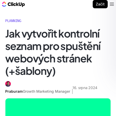
ClickUp blog
Začít
Ope
PLANNING
Jak vytvořit kontrolní
seznam pro spuštění
webových stránek
(+šablony)
16. srpna 2024
Praburam
Growth Marketing Manager