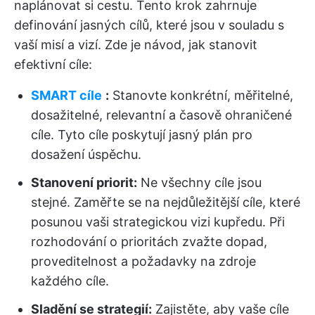
naplánovat si cestu. Tento krok zahrnuje
definování jasných cílů, které jsou v souladu s
vaší misí a vizí. Zde je návod, jak stanovit
efektivní cíle:
SMART cíle
:
Stanovte konkrétní, měřitelné,
dosažitelné, relevantní a časově ohraničené
cíle. Tyto cíle poskytují jasný plán pro
dosažení úspěchu.
Stanovení priorit:
Ne všechny cíle jsou
stejné. Zaměřte se na nejdůležitější cíle, které
posunou vaši strategickou vizi kupředu. Při
rozhodování o prioritách zvažte dopad,
proveditelnost a požadavky na zdroje
každého cíle.
Sladění se strategií:
Zajistěte, aby vaše cíle