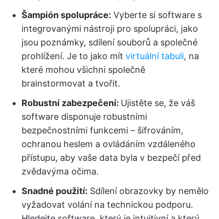
Šampión spolupráce:
Vyberte si software s
integrovanými nástroji pro spolupráci, jako
jsou poznámky, sdílení souborů a společné
prohlížení. Je to jako mít
virtuální tabuli
, na
které mohou všichni společně
brainstormovat a tvořit.
Robustní zabezpečení:
Ujistěte se, že váš
software disponuje robustními
bezpečnostními funkcemi – šifrováním,
ochranou heslem a ovládáním vzdáleného
přístupu, aby vaše data byla v bezpečí před
zvědavýma očima.
Snadné použití:
Sdílení obrazovky by nemělo
vyžadovat volání na technickou podporu.
Hledejte software, který je intuitivní a který