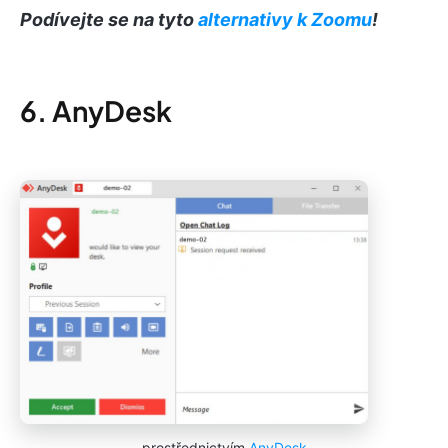
Podívejte se na tyto
alternativy k Zoomu
!
6. AnyDesk
prostřednictvím
AnyDesk